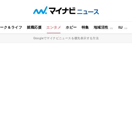
ワーク＆ライフ
就職応援
エンタメ
ホビー
特集
地域活性
IIJ
Googleでマイナビニュースを優先表示する方法