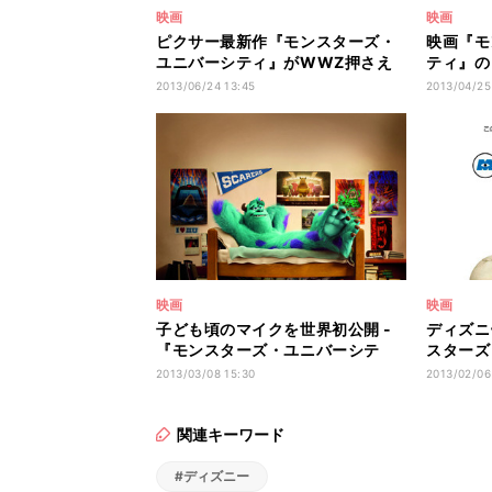
映画
映画
ピクサー最新作『モンスターズ・
映画『モ
ユニバーシティ』がWWZ押さえ
ティ』の
首位 - 全米週末興収
公開
2013/06/24 13:45
2013/04/25
映画
映画
子ども頃のマイクを世界初公開 -
ディズニ
『モンスターズ・ユニバーシテ
スターズ
ィ』予告映像
ター公開
2013/03/08 15:30
2013/02/06
関連キーワード
#ディズニー