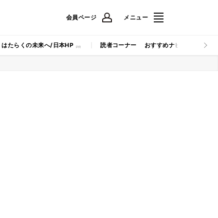
会員ページ
メニュー
はたらくの未来へ/日本HP
読者コーナー
おすすめナビ
マイナビB