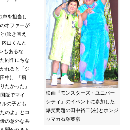
の声を担当し
のオファーが
と(吹き替え
。内山くんと
ンもあるな
た同作にちな
かれると「ジ
田中)、「飛
りたかった」
映画『モンスターズ・ユニバー
米国版でマイ
シティ』のイベントに参加した
タルの子ども
爆笑問題の田中裕二(左)とホンジ
たのよ」とコ
ャマカ石塚英彦
優の意外な共
を聞かれると