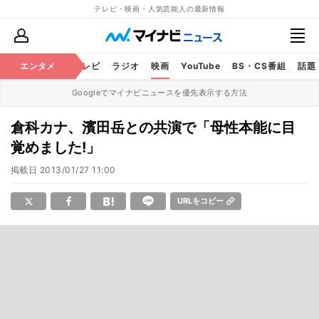
テレビ・映画・人気芸能人の最新情報
エンタメ
芸能
テレビ
ラジオ
映画
YouTube
BS・CS番組
話題
Googleでマイナビニュースを優先表示する方法
倉科カナ、濱田岳との共演で「母性本能に目
覚めました!」
掲載日
2013/01/27 11:00
URLをコピー