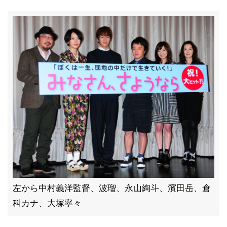
左から中村義洋監督、波瑠、永山絢斗、濱田岳、倉
科カナ、大塚寧々