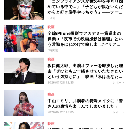
「コンプライアンスが世の中を牛耳り始
めている中で...」「子どもが観ないんだ
からと好き勝手やっちゃう」――デーモ
ン閣下が語る映画『レディ・オア・ノッ
2分前
ト2』の"狂気"とは?
映画
全編iPhone撮影でアカデミー賞選出の
偉業→「夜市での映画撮影は無理」とい
う常識をはねのけて映し出した"リア
ル"とは――ツォウ監督が語る映画『左
5時間前
利き少女』の舞台裏
映画
坂口健太郎、出演オファーを即決した理
由「ぜひともご一緒させていただきたい
という気持ちに」 映画『私はあなたを
知らない、』完成披露舞台挨拶
2026/07/28 12:35
レポート
映画
中山エミリ、共演者の特殊メイクに「皆
さんの表情を楽しんでしまいました」
2026/07/27 13:05
レポート
映画