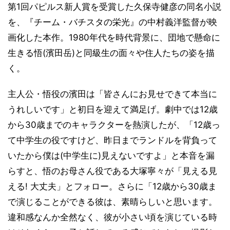
第1回パピルス新人賞を受賞した久保寺健彦の同名小説
を、『チーム・バチスタの栄光』の中村義洋監督が映
画化した本作。1980年代を時代背景に、団地で懸命に
生きる悟(濱田岳)と同級生の面々や住人たちの姿を描
く。
主人公・悟役の濱田は「皆さんにお見せできて本当に
うれしいです」と初日を迎えて満足げ。劇中では12歳
から30歳までのキャラクターを熱演したが、「12歳っ
て中学生の役ですけど、昨日までランドルを背負って
いたから僕は(中学生に)見えないですよ」と本音を漏
らすと、悟のお母さん役である大塚寧々が「見える見
える! 大丈夫」とフォロー。さらに「12歳から30歳ま
で演じることができる彼は、素晴らしいと思います。
違和感なんか全然なく、彼が小さい頃を演じている時