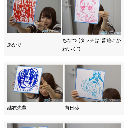
ちなつ (タッチは"普通にか
あかり
わいく")
結衣先輩
向日葵