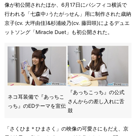
像が初公開されたほか、6月17日にパシフィコ横浜で
行われる「七森中♪うたがっせん」用に制作された歳納
京子(cv. 大坪由佳)&杉浦綾乃(cv. 藤田咲)によるデュエ
ットソング「Miracle Duet」も初公開された。
『あっちこっち』の公式
ネコ耳装備で『あっちこ
さんからの差し入れに舌
っち』のEDテーマを宣伝
鼓
「さくひま＊ひまさく」の映像の可愛さにもだえ、京