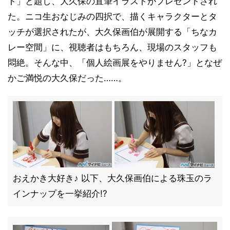
ト」と題し、大久保の直筆イラストがプレゼントされ
た。ニコ生おなじみの四択で、描くキャラクターとタ
ッチが選択されたが、大久保画伯が展開する「ちなカ
レー空間」に、視聴者はもちろん、現場のスタッフも
悶絶。そんな中、「個人絵画展をやりません?」となぜ
かご満悦の大久保だった……。
おえかき大好き♪ 以下、大久保画伯による珠玉のラ
インナップを一挙紹介!?