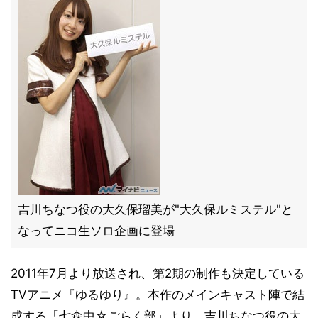
吉川ちなつ役の大久保瑠美が"大久保ルミステル"と
なってニコ生ソロ企画に登場
2011年7月より放送され、第2期の制作も決定している
TVアニメ『ゆるゆり』。本作のメインキャスト陣で結
成する「七森中☆ごらく部」より、吉川ちなつ役の大