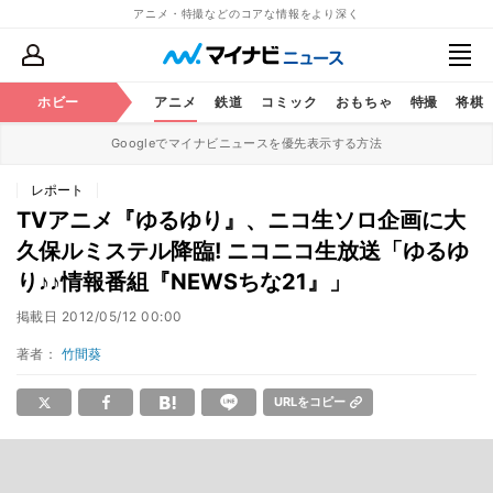
アニメ・特撮などのコアな情報をより深く
ホビー
アニメ
鉄道
コミック
おもちゃ
特撮
将棋
Googleでマイナビニュースを優先表示する方法
レポート
TVアニメ『ゆるゆり』、ニコ生ソロ企画に大
久保ルミステル降臨! ニコニコ生放送「ゆるゆ
り♪♪情報番組『NEWSちな21』」
掲載日
2012/05/12 00:00
著者：
竹間葵
URLをコピー