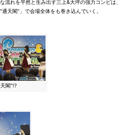
な流れを平然と生み出す三上&大坪の強力コンビは、
"通天閣"」で会場全体をも巻き込んでいく。
天閣"!?