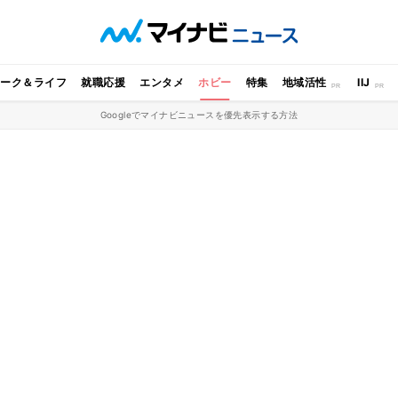
ワーク＆ライフ
就職応援
エンタメ
ホビー
特集
地域活性
IIJ
Googleでマイナビニュースを優先表示する方法