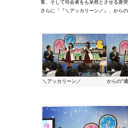
客、そして司会者をも呆然とさせる唐突
さらに「『＼アッカリーン／』、からの
＼アッカリーン／
からの"通