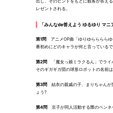
出し、そのヒントをもとに観客が答える
レゼントされる。
「みんなde答えよう ゆるゆり マニ
第1問
アニメOP曲「ゆりゆららららゆ
番初めにどのキャラが何と言っているで
第2問
「魔女っ娘ミラクるん」でライ
そのギガギガ団の球形ロボットの名前は
第3問
結衣の親戚の子、まりちゃんが第
ょう?
第4問
京子が同人活動する際のペンネ