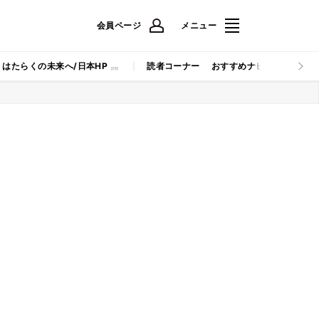
会員ページ
メニュー
はたらくの未来へ/日本HP
読者コーナー
おすすめナビ
マイナビB