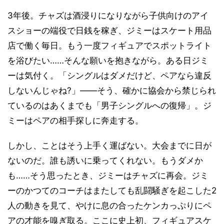
3年後。チャズは酒浸りになりながら子供向けのアイ
スショーの端役で日銭を稼ぎ、ジミーはスケート用品
店で働く毎日。もう一度フィギュアでスポットライト
を浴びたい……そんな願いを抱きながら。ある日ジミ
ーは気付く。「シングルはダメだけど、ペアなら違反
しないんじゃね?」――そう、確かに協会から禁じられ
ているのはあくまでも「男子シングルへの復帰」。ジ
ミーはペアの相手探しに奔走する。
しかし、ことはそう上手く運ばない。大会までに日が
ないのだ。誰も誘いに乗ってくれない。もうダメか
も……そう思ったとき、ジミーはチャズに再会。ジミ
ーのかつてのコーチはまたしても乱闘騒ぎを起こした2
人の動きを見て、やけに息の合ったケンカっぷりにペ
アの才能を嗅ぎ取る。ここに史上初、フィギュアスケ