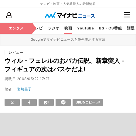
テレビ・映画・人気芸能人の最新情報
エンタメ
芸能
テレビ
ラジオ
映画
YouTube
BS・CS番組
話題
Googleでマイナビニュースを優先表示する方法
レビュー
ウィル・フェレルのおバカ伝説、新章突入 -
フィギュアの次はバスケだよ!
掲載日
2008/05/22 17:27
著者：
岩崎昌子
URLをコピー