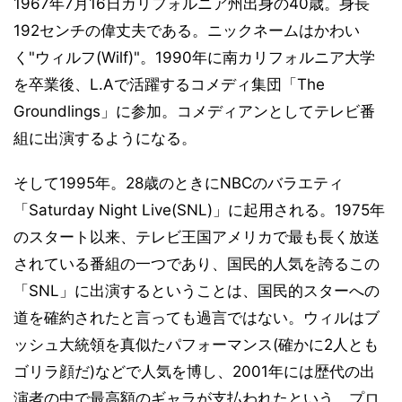
1967年7月16日カリフォルニア州出身の40歳。身長
192センチの偉丈夫である。ニックネームはかわい
く"ウィルフ(Wilf)"。1990年に南カリフォルニア大学
を卒業後、L.Aで活躍するコメディ集団「The
Groundlings」に参加。コメディアンとしてテレビ番
組に出演するようになる。
そして1995年。28歳のときにNBCのバラエティ
「Saturday Night Live(SNL)」に起用される。1975年
のスタート以来、テレビ王国アメリカで最も長く放送
されている番組の一つであり、国民的人気を誇るこの
「SNL」に出演するということは、国民的スターへの
道を確約されたと言っても過言ではない。ウィルはブ
ッシュ大統領を真似たパフォーマンス(確かに2人とも
ゴリラ顔だ)などで人気を博し、2001年には歴代の出
演者の中で最高額のギャラが支払われたという。プロ