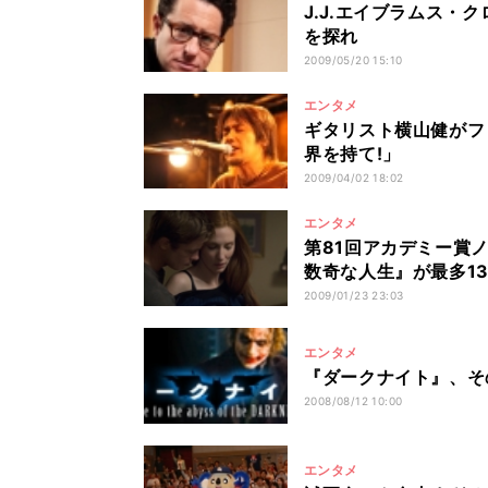
J.J.エイブラムス・
を探れ
2009/05/20 15:10
エンタメ
ギタリスト横山健がフ
界を持て!」
2009/04/02 18:02
エンタメ
第81回アカデミー賞
数奇な人生』が最多1
2009/01/23 23:03
エンタメ
『ダークナイト』、そ
2008/08/12 10:00
エンタメ