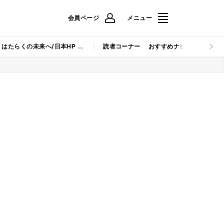
会員ページ
メニュー
はたらくの未来へ/日本HP
読者コーナー
おすすめナビ
マイナビB