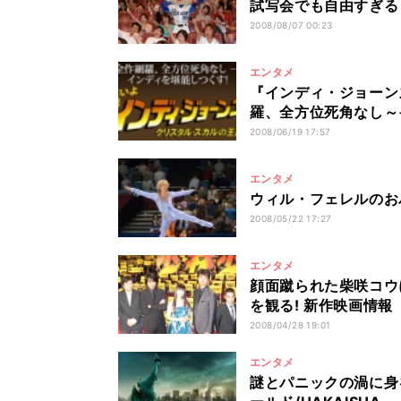
試写会でも自由すぎる
2008/08/07 00:23
エンタメ
『インディ・ジョーン
羅、全方位死角なし～
2008/06/19 17:57
エンタメ
ウィル・フェレルのお
2008/05/22 17:27
エンタメ
顔面蹴られた柴咲コウ
を観る! 新作映画情報
2008/04/28 19:01
エンタメ
謎とパニックの渦に身を