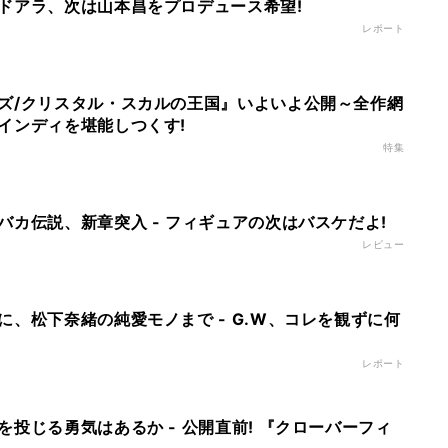
ドアラ、次は山本昌をプロデュース希望!
レポート
ズ/クリスタル・スカルの王国』いよいよ公開～全作網
インディを堪能しつくす!
特集
バカ伝説、新章突入 - フィギュアの次はバスケだよ!
レビュー
に、松下奈緒の純愛モノまで - G.W、コレを観ずに何
レポート
投じる勇気はあるか - 公開直前! 『クローバーフィ