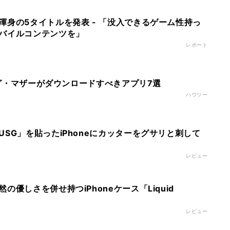
渾身の5タイトルを発表 - 「没入できるゲーム性持っ
バイルコンテンツを」
レポート
キング・マザーがダウンロードすべきアプリ7選
ハウツー
SG」を貼ったiPhoneにカッターをグサリと刺して
レビュー
の優しさを併せ持つiPhoneケース「Liquid
!
レビュー