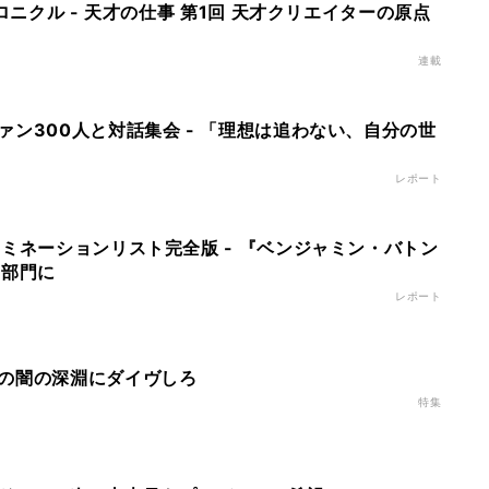
クロニクル - 天才の仕事 第1回 天才クリエイターの原点
連載
ァン300人と対話集会 - 「理想は追わない、自分の世
レポート
ノミネーションリスト完全版 - 『ベンジャミン・バトン
3部門に
レポート
の闇の深淵にダイヴしろ
特集