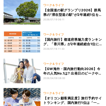
ワーク＆ライフ
【全国道の駅グランプリ2026】群馬
県の"滞在型道の駅"が2年連続1位を獲
得 - 2位は宮城県「あ・ら・伊達な道
2026/07/19 06:11
の駅」
ワーク＆ライフ
【国内旅行】都道府県魅力度ランキン
グ、「香川県」が2年連続総合1位に -
食や宿泊施設などテーマ別では?
2026/07/16 11:33
ワーク＆ライフ
【GW海外・国内旅行動向2026】今
年の人気No.1は? 出発日のピークや伸
び率も発表
2026/04/08 08:00
ワーク＆ライフ
【オリコン顧客満足度】旅行予約サイ
トランキング、国内旅行1位は「一