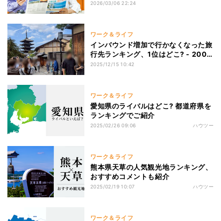
休.com」、海外旅行1位は?
2026/03/06 22:24
ワーク＆ライフ
インバウンド増加で行かなくなった旅
行先ランキング、1位はどこ? - 2000
人調査
2025/12/15 10:42
ワーク＆ライフ
愛知県のライバルはどこ? 都道府県を
ランキングでご紹介
2025/02/26 09:06
ハウツー
ワーク＆ライフ
熊本県天草の人気観光地ランキング、
おすすめコメントも紹介
2025/02/19 10:07
ハウツー
ワーク＆ライフ