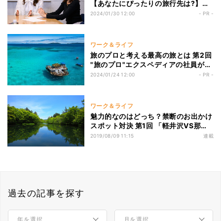
【あなたにぴったりの旅行先は?】旅
のエキスパート・エクスペディア社員
2024/01/30 12:00
- PR -
が考える「旅のしおり」
ワーク＆ライフ
旅のプロと考える最高の旅とは 第2回
"旅のプロ"エクスペディアの社員がリ
アルに旅した旅行先と楽しみ方
2024/01/24 12:00
- PR -
ワーク＆ライフ
魅力的なのはどっち？禁断のお出かけ
スポット対決 第1回 「軽井沢VS那
須」避暑地に行くなら?
2019/08/09 11:15
連載
過去の記事を探す