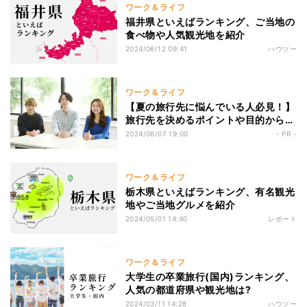
ワーク＆ライフ
福井県といえばランキング、ご当地の
食べ物や人気観光地を紹介
2024/06/12 09:41
ハウツー
ワーク＆ライフ
【夏の旅行先に悩んでいる人必見！】
旅行先を決めるポイントや目的から考
える、夏満喫プランを紹介
2024/06/07 19:00
- PR -
ワーク＆ライフ
栃木県といえばランキング、有名観光
地やご当地グルメを紹介
2024/05/01 14:40
レポート
ワーク＆ライフ
大学生の卒業旅行(国内)ランキング、
人気の都道府県や観光地は?
2024/03/11 14:28
ハウツー