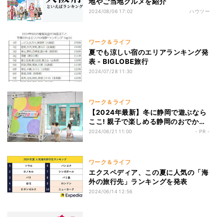
地やご当地グルメを紹介
2024/08/06 17:02
ハウツー
ワーク＆ライフ
夏でも涼しい宿のエリアランキング発
表 - BIGLOBE旅行
2024/07/28 11:30
ワーク＆ライフ
【2024年最新】冬に静岡で遊ぶなら
ここ! 親子で楽しめる静岡のおでかけ
スポットランキング
2024/06/21 11:00
- PR -
ワーク＆ライフ
エクスペディア、この夏に人気の「海
外の旅行先」ランキングを発表
2024/06/14 12:56