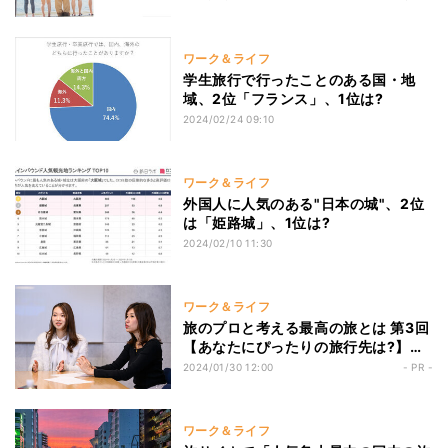
ワーク＆ライフ
学生旅行で行ったことのある国・地
域、2位「フランス」、1位は?
2024/02/24 09:10
ワーク＆ライフ
外国人に人気のある"日本の城"、2位
は「姫路城」、1位は?
2024/02/10 11:30
ワーク＆ライフ
旅のプロと考える最高の旅とは 第3回
【あなたにぴったりの旅行先は?】旅
のエキスパート・エクスペディア社員
2024/01/30 12:00
- PR -
が考える「旅のしおり」
ワーク＆ライフ