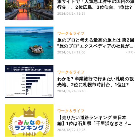
旅サイトで「人気急上昇中の国内の旅
行先」、2位広島、3位仙台、1位は?
2024/01/24 15:51
ワーク＆ライフ
旅のプロと考える最高の旅とは 第2回
"旅のプロ"エクスペディアの社員がリ
アルに旅した旅行先と楽しみ方
2024/01/24 12:00
- PR -
ワーク＆ライフ
わかる? 卒業旅行で行きたい札幌の観
光地、2位に札幌市時計台、1位は?
2024/01/24 06:18
ワーク＆ライフ
【走りたい道路ランキング 東日本
編】1位は石川県「千里浜なぎさドラ
イブウェイ」に!
2023/12/22 12:25