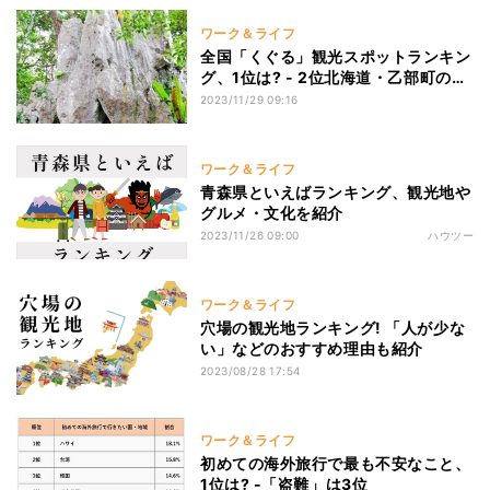
ワーク＆ライフ
全国「くぐる」観光スポットランキン
グ、1位は? - 2位北海道・乙部町のく
ぐり岩、3位広島県・弥山のくぐり岩
2023/11/29 09:16
ワーク＆ライフ
青森県といえばランキング、観光地や
グルメ・文化を紹介
2023/11/26 09:00
ハウツー
ワーク＆ライフ
穴場の観光地ランキング! 「人が少な
い」などのおすすめ理由も紹介
2023/08/28 17:54
ワーク＆ライフ
初めての海外旅行で最も不安なこと、
1位は? -「盗難」は3位