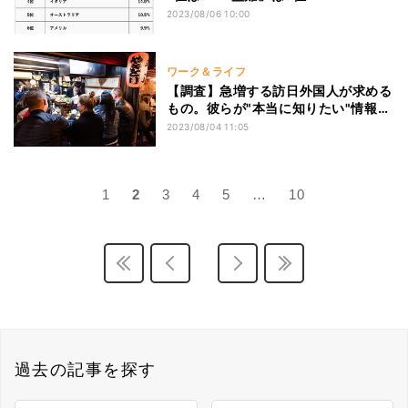
2023/08/06 10:00
ワーク＆ライフ
【調査】急増する訪日外国人が求める
もの。彼らが"本当に知りたい"情報と
は?
2023/08/04 11:05
1
2
3
4
5
…
10
過去の記事を探す