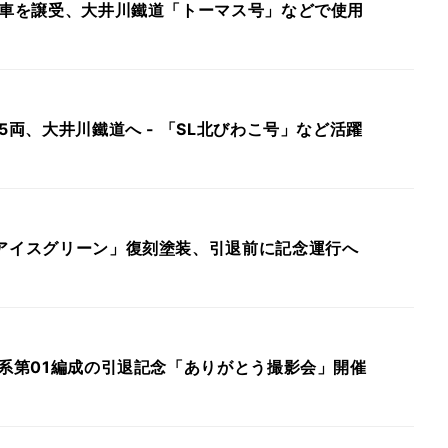
客車を譲受、大井川鐵道「トーマス号」などで使用
車5両、大井川鐵道へ - 「SL北びわこ号」など活躍
「アイスグリーン」復刻塗装、引退前に記念運行へ
N系第01編成の引退記念「ありがとう撮影会」開催