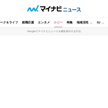
ワーク＆ライフ
就職応援
エンタメ
ホビー
特集
地域活性
IIJ
Googleでマイナビニュースを優先表示する方法