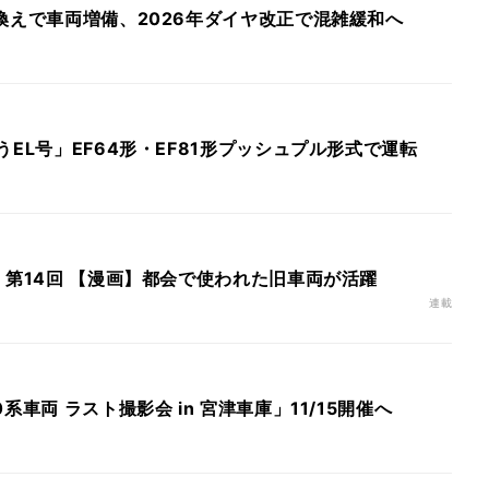
換えで車両増備、2026年ダイヤ改正で混雑緩和へ
うEL号」EF64形・EF81形プッシュプル形式で運転
 第14回 【漫画】都会で使われた旧車両が活躍
連載
系車両 ラスト撮影会 in 宮津車庫」11/15開催へ