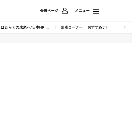
会員ページ
メニュー
はたらくの未来へ/日本HP
読者コーナー
おすすめナビ
マイナビB