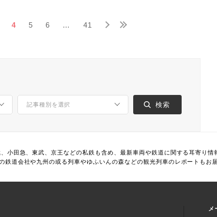
4
5
6
…
41
武、小田急、東武、京王などの私鉄も含め、最新車両や鉄道に関する耳寄り情
の鉄道会社や九州の或る列車やゆふいんの森などの観光列車のレポートもお
メ