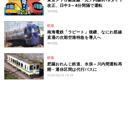
改正、日中3～4分間隔で運転
3時間前
鉄道
南海電鉄「ラピート」後継、なにわ筋線
直通の次期空港特急を導入へ
4時間前
鉄道
肥薩おれんじ鉄道、水俣～川内間運転再
開 - 運休区間は代行バスに
2026/08/05 18:29