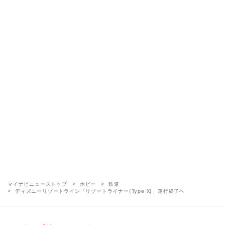
マイナビニューストップ
ホビー
鉄道
ディズニーリゾートライン「リゾートライナー(Type X)」運行終了へ