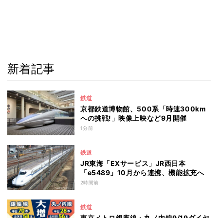
新着記事
鉄道
京都鉄道博物館、500系「時速300km
への挑戦!」映像上映など9月開催
1分前
鉄道
JR東海「EXサービス」JR西日本
「e5489」10月から連携、機能拡充へ
2時間前
鉄道
東京メトロ銀座線・丸ノ内線9/19ダイヤ