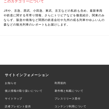
このカテゴリーについて
JRや、京急、西武、小田急、東武、京王などの私鉄も含め、最新車両
や鉄道に関する耳寄り情報、さらにトリビアなどを徹底紹介。関東のみ
ならず、阪急や南海など関西の鉄道会社や九州の或る列車やゆふいんの
森などの観光列車のレポートもお届けします。
サイトインフォメーション
お知らせ
利用規約
個人情報の取り扱いについて
著作権と転載について
サイトマップ
プレスリリース受付
読者プレゼント提供
コンテンツ利用について