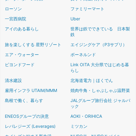
ローソン
ファミリーマート
一宮西病院
Uber
アイのある暮らし
世界は鉄でできている 日本製
鉄
旅を楽しくする 星野リゾート
エイジングケア（P3サプリ）
エア・ウォーター
ボーネルンド
ビヨンドフード
Link OITA 大分県ではじめる暮
らし
清水建設
北海道電力｜ほくでん
雇用インフラ UTAIM/MMM
焼肉牛角・しゃぶしゃぶ温野菜
島根で働く、暮らす
JALグループ旅行会社 ジャルパ
ック
ENEOSグループの決意
AOKI・ORIHICA
レバレジーズ (Leverages)
ミツカン