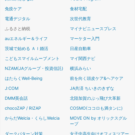
免疫ケア
食材宅配
電通デジタル
次世代教育
ふるさと納税
マイナビニュースプレス
auエネルギー＆ライフ
マーケター入門
茨城で始める ＡＩ婚活
日産自動車
こどもスマイルムーブメント
マイ関西ナビ
NZAM(JAグループ・投資信託)
横浜みらい
はたらくWell-Being
前を向く頭皮ケア&ヘアケア
J:COM
JA共済 ちいきのきずな
DMM英会話
北陸加賀のぶっ飛び大革新
chocoZAP / RIZAP
COSMO(ココロも満タンに)
からだWelcia・くらしWelcia
MOVE ON by オリックスグル
ープ
ダークパターン対策
女子中高生向けオフィスツアー