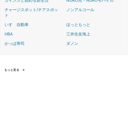
カインズと始める新生活
NURO光・NUROモバイル
チャージスポット/チアスポッ
ノンアルコール
ト
いすゞ自動車
ほっともっと
HBA
三井住友海上
かっぱ寿司
ダノン
もっと見る