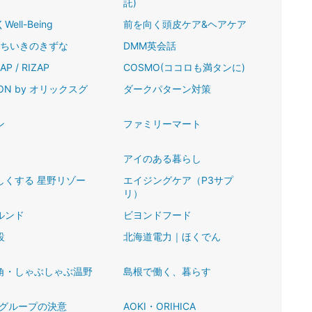
託)
ell-Being
前を向く頭皮ケア&ヘアケア
 ちいきのきずな
DMM英会話
AP / RIZAP
COSMO(ココロも満タンに)
 ON by オリックスグ
ダークパターン対策
ン
ファミリーマート
アイのある暮らし
しくする 星野リゾー
エイジングケア（P3サプ
リ）
ルンド
ビヨンドフード
設
北海道電力｜ほくでん
角・しゃぶしゃぶ温野
島根で働く、暮らす
Sグループの決意
AOKI・ORIHICA