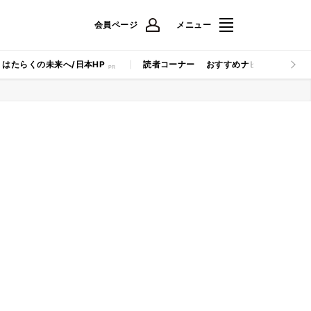
会員ページ
メニュー
はたらくの未来へ/日本HP
読者コーナー
おすすめナビ
マイナビB