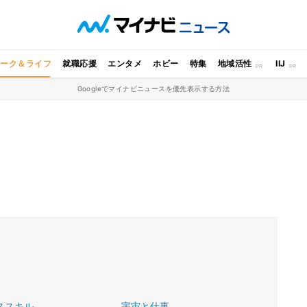
ワーク＆ライフ
就職応援
エンタメ
ホビー
特集
地域活性
IIJ
Googleでマイナビニュースを優先表示する方法
ススキル
宇宙と仕事