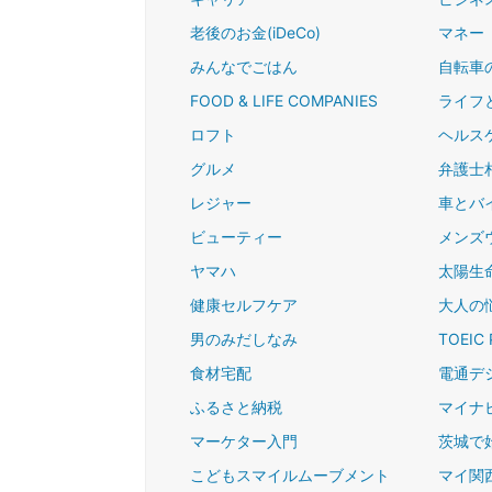
老後のお金(iDeCo)
マネー
みんなでごはん
自転車
FOOD & LIFE COMPANIES
ライフ
ロフト
ヘルス
グルメ
弁護士
レジャー
車とバ
ビューティー
メンズ
ヤマハ
太陽生命
健康セルフケア
大人の
男のみだしなみ
TOEIC 
食材宅配
電通デ
ふるさと納税
マイナ
マーケター入門
茨城で
こどもスマイルムーブメント
マイ関