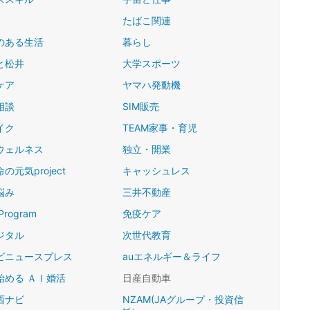
たばこ関連
のある生活
暮らし
と松井
大学スポーツ
ケア
ヤマハ発動機
相談
SIM販売
イク
TEAM家事・育児
ウェルネス
独立・開業
の元気project
キャッシュレス
悩み
三井不動産
Program
免疫ケア
ジタル
次世代教育
ビニュースプレス
auエネルギー＆ライフ
始める ＡＩ婚活
日産自動車
西ナビ
NZAM(JAグループ・投資信