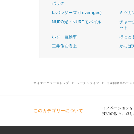
パック
レバレジーズ (Leverages)
ミツカ
NURO光・NUROモバイル
チャー
ット
いすゞ自動車
ほっと
三井住友海上
かっぱ
マイナビニューストップ
ワーク＆ライフ
日産自動車のラン
イノベーションを
このカテゴリーについて
技術の数々、取り