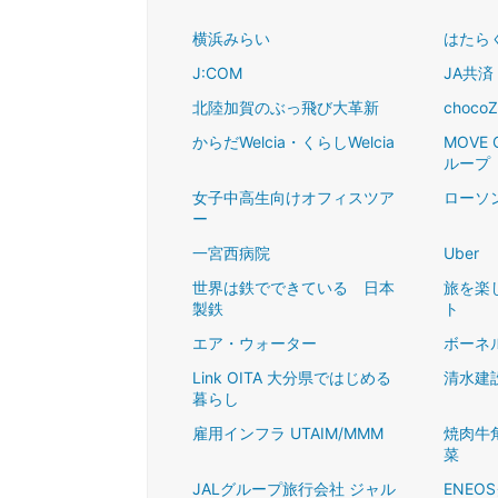
横浜みらい
はたらくW
J:COM
JA共済
北陸加賀のぶっ飛び大革新
chocoZ
からだWelcia・くらしWelcia
MOVE
ループ
女子中高生向けオフィスツア
ローソ
ー
一宮西病院
Uber
世界は鉄でできている 日本
旅を楽
製鉄
ト
エア・ウォーター
ボーネ
Link OITA 大分県ではじめる
清水建
暮らし
雇用インフラ UTAIM/MMM
焼肉牛
菜
JALグループ旅行会社 ジャル
ENEO