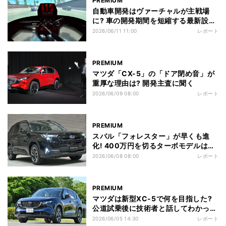
PREMIUM
自動車開発はヴァーチャルが主戦場
に? 車の開発期間を短縮する最新設備
を体験
2026/06/11 11:00
レポート
PREMIUM
マツダ「CX-5」の「ドア閉め音」が
重厚な理由は? 開発主査に聞く
2026/06/09 08:00
レポート
PREMIUM
スバル「フォレスター」が早くも進
化! 400万円を切るターボモデルはラ
イバルを意識?
2026/06/08 08:00
レポート
PREMIUM
マツダは新型XC-5で何を目指した?
公道試乗後に技術者と話してわかった
こと
2026/06/05 14:30
レポート