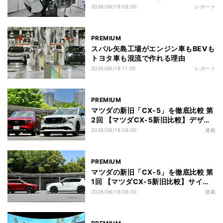
2026/06/19 08:00
レポート
PREMIUM
スバル矢島工場がエンジン車もBEVも
トヨタ車も混流で作れる理由
2026/06/18 11:00
レポート
PREMIUM
マツダの新旧「CX-5」を徹底比較 第
2回 【マツダCX-5新旧比較】デザイ
ンは相似形? 並べて比べて違いを探る
2026/06/18 08:00
連載
PREMIUM
マツダの新旧「CX-5」を徹底比較 第
1回 【マツダCX-5新旧比較】サイズ
編：新型の大型化で使い勝手はどう変
2026/06/16 08:00
連載
わった?