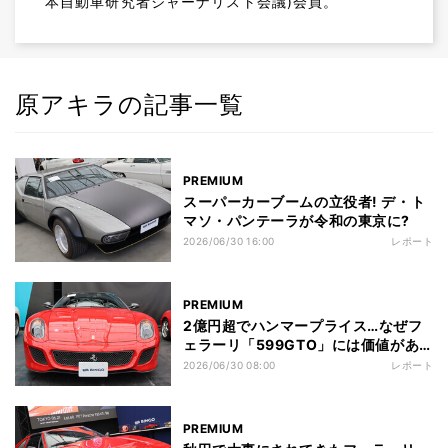
本自動車研究者ジャーナリスト会議)会員。
原アキラの記事一覧
PREMIUM
スーパーカーブームの立役者! デ・ト
マソ・パンテーラが令和の東京に?
2026/06/30 16:00
レポート
PREMIUM
2億円超でハンマープライス…なぜフ
ェラーリ「599GTO」には価値があ
るのか
2026/06/30 08:00
レポート
PREMIUM