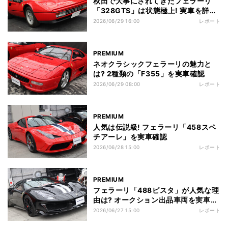
秋田で大事にされてきたフェラーリ
「328GTS」は状態極上! 実車を詳細
確認
2026/06/29 16:00
レポート
PREMIUM
ネオクラシックフェラーリの魅力と
は? 2種類の「F355」を実車確認
2026/06/29 08:00
レポート
PREMIUM
人気は伝説級! フェラーリ「458スペ
チアーレ」を実車確認
2026/06/28 15:00
レポート
PREMIUM
フェラーリ「488ピスタ」が人気な理
由は? オークション出品車両を実車確
認
2026/06/27 15:00
レポート