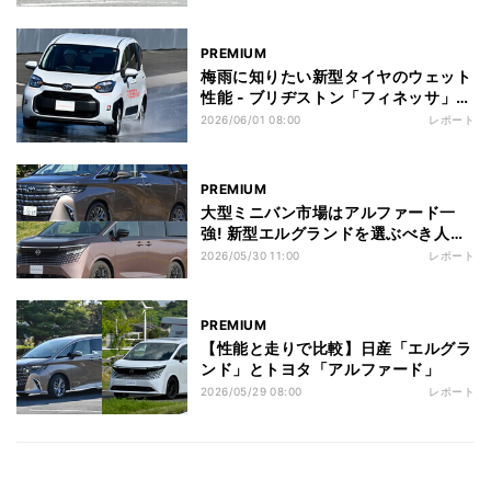
PREMIUM
梅雨に知りたい新型タイヤのウェット
性能 - ブリヂストン「フィネッサ」を
試す
2026/06/01 08:00
レポート
PREMIUM
大型ミニバン市場はアルファード一
強! 新型エルグランドを選ぶべき人と
は?
2026/05/30 11:00
レポート
PREMIUM
【性能と走りで比較】日産「エルグラ
ンド」とトヨタ「アルファード」
2026/05/29 08:00
レポート