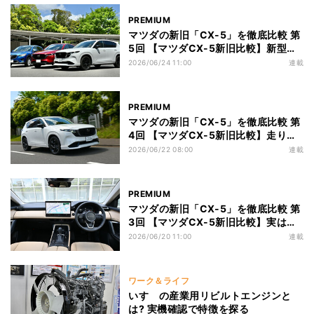
PREMIUM
マツダの新旧「CX-5」を徹底比較 第
5回 【マツダCX-5新旧比較】新型
CX-5に乗り換えるなら今? それとも
2026/06/24 11:00
連載
待つべき?
PREMIUM
マツダの新旧「CX-5」を徹底比較 第
4回 【マツダCX-5新旧比較】走りの
方向転換は好みが分かれるかも? 静粛
2026/06/22 08:00
連載
性は段違い
PREMIUM
マツダの新旧「CX-5」を徹底比較 第
3回 【マツダCX-5新旧比較】実は激
変? インテリアに見るキャラの違い
2026/06/20 11:00
連載
ワーク＆ライフ
いすゞの産業用リビルトエンジンと
は? 実機確認で特徴を探る