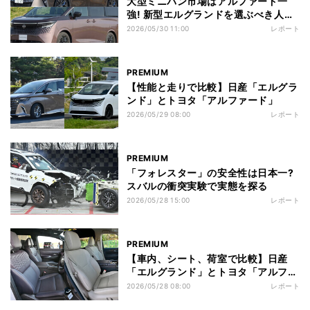
大型ミニバン市場はアルファード一
強! 新型エルグランドを選ぶべき人と
は?
2026/05/30 11:00
レポート
PREMIUM
【性能と走りで比較】日産「エルグラ
ンド」とトヨタ「アルファード」
2026/05/29 08:00
レポート
PREMIUM
「フォレスター」の安全性は日本一?
スバルの衝突実験で実態を探る
2026/05/28 15:00
レポート
PREMIUM
【車内、シート、荷室で比較】日産
「エルグランド」とトヨタ「アルファ
ード」
2026/05/28 08:00
レポート