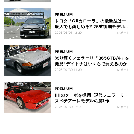
PREMIUM
トヨタ「GRカローラ」の最新型は一
般人でも楽しめる? 25式後期モデルに
試乗
2026/05/01 13:30
レポート
PREMIUM
光り輝くフェラーリ「365GTB/4」を
発見! デイトナはいくらで買えるのか
2026/04/30 11:30
レポート
PREMIUM
IHIのターボを採用! 現代フェラーリ・
スペチアーレモデルの第1作
「288GTO」
2026/04/30 08:00
レポート