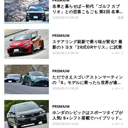
PREMIUM
名車と暮らせば～初代「ゴルフ カブ
リオ」との悲喜こもごも 第2回 名車に
乗るにはいくらかかる? 初代ゴルフカ
2026/05/15 08:00
連載
ブリオの購入費を詳細レポート!
PREMIUM
ステアリング刷新で乗り味が変化? 最
新のトヨタ「26式GRヤリス」に試乗
2026/05/14 08:00
レポート
PREMIUM
ただでさえスゴいアストンマーティン
の「S」モデルに乗ったら世界が違っ
て見えた
2026/05/12 08:00
レポート
PREMIUM
ホンダのシビックはスポーツタイプが
人気! S+シフト搭載でハイブリッド挽
回なるか?
2026/05/05 14:00
レポート