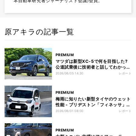
本自動車研究者ジャーナリスト会議)会員。
原アキラの記事一覧
PREMIUM
マツダは新型XC-5で何を目指した?
公道試乗後に技術者と話してわかった
こと
2026/06/05 14:30
レポート
PREMIUM
梅雨に知りたい新型タイヤのウェット
性能 - ブリヂストン「フィネッサ」を
試す
2026/06/01 08:00
レポート
PREMIUM