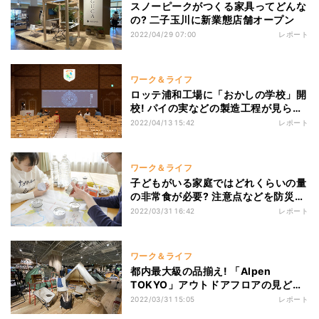
スノーピークがつくる家具ってどんな
の? 二子玉川に新業態店舗オープン
2022/04/29 07:00
レポート
ワーク＆ライフ
ロッテ浦和工場に「おかしの学校」開
校! パイの実などの製造工程が見られ
る見学施設
2022/04/13 15:42
レポート
ワーク＆ライフ
子どもがいる家庭ではどれくらいの量
の非常食が必要? 注意点などを防災士
が解説
2022/03/31 16:42
レポート
ワーク＆ライフ
都内最大級の品揃え! 「Alpen
TOKYO」アウトドアフロアの見どこ
ろを紹介
2022/03/31 15:05
レポート