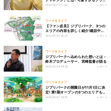
を無事に運べ!
2022/02/11 11:30
レポート
ワーク＆ライフ
【ファン必見】ジブリパーク、3つの
エリアの内容を詳しく紹介!建設中の
様子も
2022/01/31 16:33
レポート
ワーク＆ライフ
ジブリパークへ込められた想いとは -
鈴木プロデューサー、宮崎監督が語る
2022/01/29 09:00
レポート
ワーク＆ライフ
ジブリパークの開園日が11月1日に決
定! 第1期オープンの3つのエリアも紹
介
2022/01/27 18:51
レポート