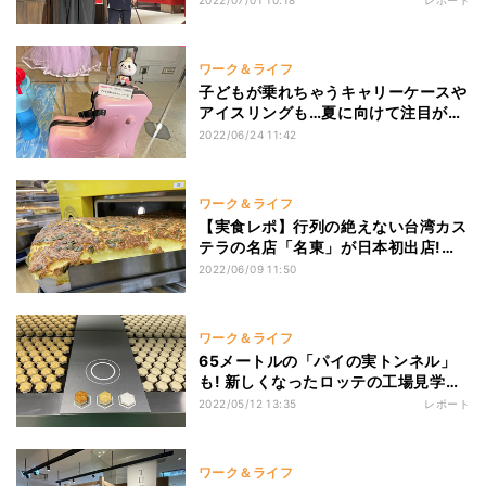
2022/07/01 10:18
レポート
リの世界にどっぷり浸かる
ワーク＆ライフ
子どもが乗れちゃうキャリーケースや
アイスリングも…夏に向けて注目が高
まる子ども向けアイテムとは
2022/06/24 11:42
ワーク＆ライフ
【実食レポ】行列の絶えない台湾カス
テラの名店「名東」が日本初出店!
SNSで話題のふわっシュワ食感とは
2022/06/09 11:50
ワーク＆ライフ
65メートルの「パイの実トンネル」
も! 新しくなったロッテの工場見学を
体験してきた
2022/05/12 13:35
レポート
ワーク＆ライフ