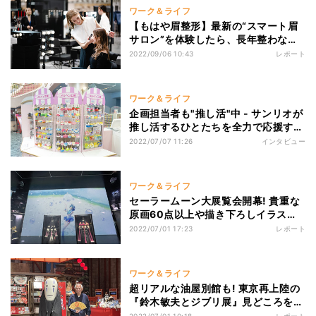
ワーク＆ライフ
【もはや眉整形】最新の“スマート眉
サロン”を体験したら、長年整わなか
った眉毛に変化が
2022/09/06 10:43
レポート
ワーク＆ライフ
企画担当者も"推し活"中 - サンリオが
推し活するひとたちを全力で応援する
ワケを聞いた
2022/07/07 11:26
インタビュー
ワーク＆ライフ
セーラームーン大展覧会開幕! 貴重な
原画60点以上や描き下ろしイラスト
も - 武内先生のこだわりがつまった
2022/07/01 17:23
レポート
「セーラームーンミュージアム」
ワーク＆ライフ
超リアルな油屋別館も! 東京再上陸の
『鈴木敏夫とジブリ展』見どころを徹
底紹介 - 貴重すぎる資料の数々でジブ