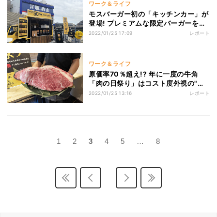
ワーク＆ライフ
モスバーガー初の「キッチンカー」が
登場! プレミアムな限定バーガーを販
売
2022/01/25 17:09
レポート
ワーク＆ライフ
原価率70％超え!? 年に一度の牛角
「肉の日祭り」はコスト度外視の"最
強コスパメニュー"
2022/01/25 13:16
レポート
1
2
3
4
5
…
8