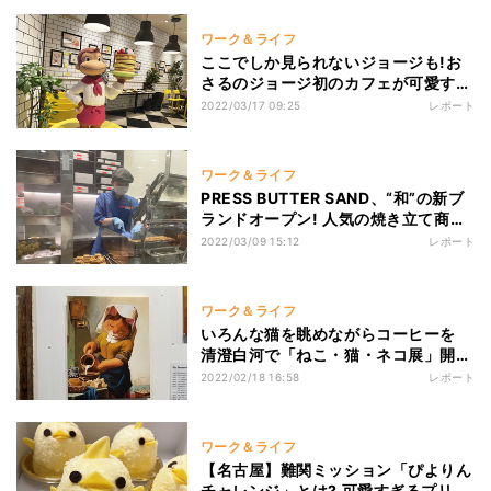
ワーク＆ライフ
ここでしか見られないジョージも!お
さるのジョージ初のカフェが可愛すぎ
た
2022/03/17 09:25
レポート
ワーク＆ライフ
PRESS BUTTER SAND、“和”の新ブ
ランドオープン! 人気の焼き立て商品
も
2022/03/09 15:12
レポート
ワーク＆ライフ
いろんな猫を眺めながらコーヒーを
清澄白河で「ねこ・猫・ネコ展」開催
中
2022/02/18 16:58
レポート
ワーク＆ライフ
【名古屋】難関ミッション「ぴよりん
チャレンジ」とは? 可愛すぎるプリン