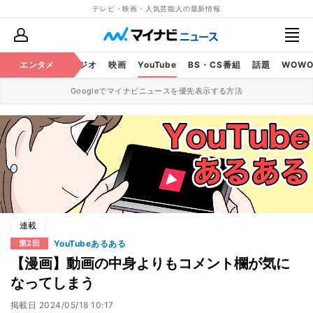
テレビ・映画・人気芸能人の最新情報
芸能
エンタメ
テレビ
ラジオ
映画
YouTube
BS・CS番組
話題
WOW
Googleでマイナビニュースを優先表示する方法
連載
YouTubeあるある
第2回
【漫画】動画の中身よりもコメント欄が気に
なってしまう
掲載日
2024/05/18 10:17