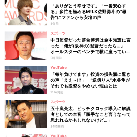
「ありがとう幸せです」「一番安心す
る」多忙を極めるM!LK佐野勇斗の“報
告”にファンから安堵の声
5分前
スポーツ
中日監督だった落合博満は金本知憲に言
った「俺が(阪神の)監督だったら…」
オールスターのベンチで横に座っていた
赤星憲広が聞いた会話とは
2時間前
YouTube
「毎年負けてます」投資の損失額に驚き
の声「ええ～!?」 “逆億り人”水谷隼が
それでも投資をやめない理由とは
11時間前
スポーツ
五十嵐亮太、ピッチクロック導入に解説
者としての本音「勝手なこと言うなって
思われるかもしれないけど…」
24時間前
YouTube