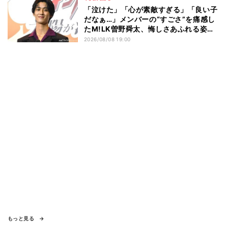
「泣けた」「心が素敵すぎる」「良い子
だなぁ…」メンバーの“すごさ”を痛感し
たM!LK曽野舜太、悔しさあふれる姿に
ファン感動
2026/08/08 19:00
もっと見る