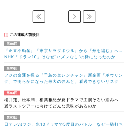
この連載の前後回
第96回
『正直不動産』『東京サラダボウル』から『舟を編む』へ…
NHK「ドラマ10」はなぜ“ハズレなし”の枠になったのか
第95回
フジの命運を握る『千鳥の鬼レンチャン』新企画「ボウリン
グ」で明らかになった最大の強みと、看過できないリスク
第94回
櫻井翔、松本潤、相葉雅紀が夏ドラマで主演そろい踏みへ
嵐ラストツアーに向けてどんな意味があるのか
第93回
日テレvsフジ、水10ドラマで5度目のバトル なぜ一騎打ち