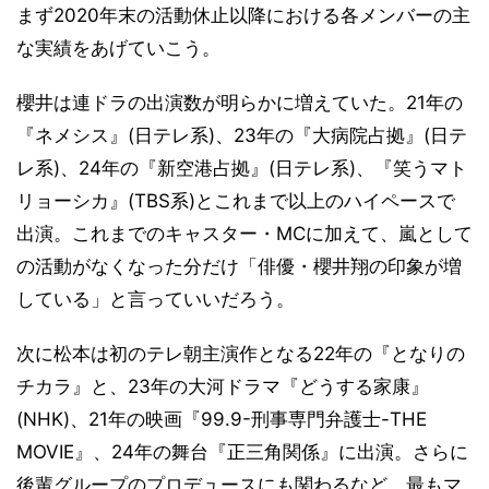
まず2020年末の活動休止以降における各メンバーの主
な実績をあげていこう。
櫻井は連ドラの出演数が明らかに増えていた。21年の
『ネメシス』(日テレ系)、23年の『大病院占拠』(日テ
レ系)、24年の『新空港占拠』(日テレ系)、『笑うマト
リョーシカ』(TBS系)とこれまで以上のハイペースで
出演。これまでのキャスター・MCに加えて、嵐として
の活動がなくなった分だけ「俳優・櫻井翔の印象が増
している」と言っていいだろう。
次に松本は初のテレ朝主演作となる22年の『となりの
チカラ』と、23年の大河ドラマ『どうする家康』
(NHK)、21年の映画『99.9-刑事専門弁護士-THE
MOVIE』、24年の舞台『正三角関係』に出演。さらに
後輩グループのプロデュースにも関わるなど、最もマ