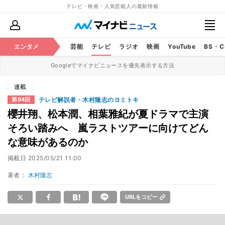
テレビ・映画・人気芸能人の最新情報
エンタメ
芸能
テレビ
ラジオ
映画
YouTube
BS・
Googleでマイナビニュースを優先表示する方法
連載
テレビ解説者・木村隆志のヨミトキ
第94回
櫻井翔、松本潤、相葉雅紀が夏ドラマで主演
そろい踏みへ 嵐ラストツアーに向けてどん
な意味があるのか
掲載日
2025/05/21 11:00
著者：
木村隆志
URLをコピー