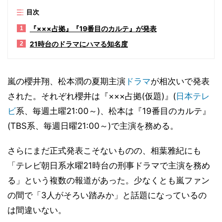
目次
『×××占拠』『19番目のカルテ』が発表
1
21時台のドラマにハマる知名度
2
嵐の櫻井翔、松本潤の夏期主演
ドラマ
が相次いで発表
された。それぞれ櫻井は『×××占拠(仮題)』(
日本テレ
ビ
系、毎週土曜21:00～)、松本は『19番目のカルテ』
(TBS系、毎週日曜21:00～)で主演を務める。
さらにまだ正式発表こそないものの、相葉雅紀にも
「テレビ朝日系水曜21時台の刑事ドラマで主演を務め
る」という複数の報道があった。少なくとも嵐ファン
の間で「3人がそろい踏みか」と話題になっているの
は間違いない。