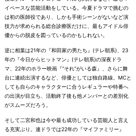
イペースな芸能活動をしている。今夏ドラマで挑むの
は初の医師役であり、しかも手術シーンがないなど演
技力が求められる総合診療医だけに、最もアイドル俳
優からの脱皮を図っているのかもしれない。
逆に相葉は21年の『和田家の男たち』(テレ朝系)、23
年の『今日からヒットマン』(テレ朝系)の深夜ドラ
マ、22年のホラー映画『“それ”がいる森』、さらに舞
台に連続出演するなど、俳優としては独自路線。MCと
しても自らのキャラクターに合うレギュラーや特番へ
の出演が目立ち、活動終了後も他メンバーとの差別化
がスムーズだろう。
そして二宮和也は今や最も成功している芸能人と言え
る充実ぶり。連ドラでは22年の『マイファミリー』