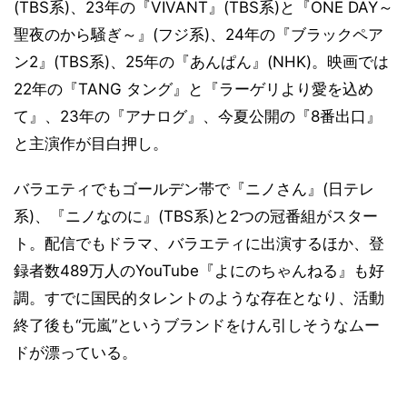
(TBS系)、23年の『VIVANT』(TBS系)と『ONE DAY～
聖夜のから騒ぎ～』(フジ系)、24年の『ブラックペア
ン2』(TBS系)、25年の『あんぱん』(NHK)。映画では
22年の『TANG タング』と『ラーゲリより愛を込め
て』、23年の『アナログ』、今夏公開の『8番出口』
と主演作が目白押し。
バラエティでもゴールデン帯で『ニノさん』(日テレ
系)、『ニノなのに』(TBS系)と2つの冠番組がスター
ト。配信でもドラマ、バラエティに出演するほか、登
録者数489万人のYouTube『よにのちゃんねる』も好
調。すでに国民的タレントのような存在となり、活動
終了後も“元嵐”というブランドをけん引しそうなムー
ドが漂っている。