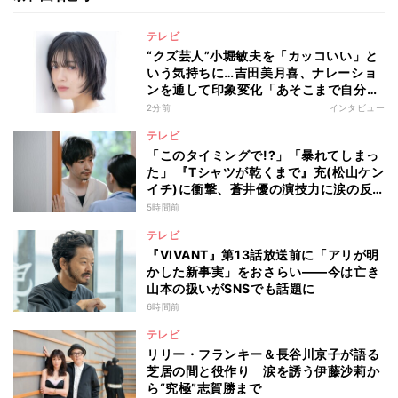
テレビ
“クズ芸人”小堀敏夫を「カッコいい」と
いう気持ちに…吉田美月喜、ナレーショ
ンを通して印象変化「あそこまで自分に
正直に生きられる人は、なかなかいな
2分前
インタビュー
い」
テレビ
「このタイミングで!?」「暴れてしまっ
た」 『Tシャツが乾くまで』充(松山ケン
イチ)に衝撃、蒼井優の演技力に涙の反
響も
5時間前
テレビ
『VIVANT』第13話放送前に「アリが明
かした新事実」をおさらい――今は亡き
山本の扱いがSNSでも話題に
6時間前
テレビ
リリー・フランキー＆長谷川京子が語る
芝居の間と役作り 涙を誘う伊藤沙莉か
ら“究極”志賀勝まで