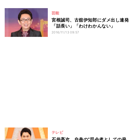
芸能
宮根誠司、古舘伊知郎にダメ出し連発
「話長い」「わけわかんない」
2016/11/13 09:57
テレビ
石井亮次、自身の“司会者としての発