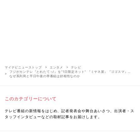
マイナビニューストップ
エンタメ
テレビ
フジがカンテレ『とれたてっ!』を“1日限定ネット” 『ミヤネ屋』『ゴゴスマ』…
なぜ系列局と平日午後の帯番組は好相性なのか
このカテゴリーについて
テレビ番組の新情報をはじめ、記者発表会や舞台あいさつ、出演者・ス
タッフインタビューなどの取材記事をお届けします。