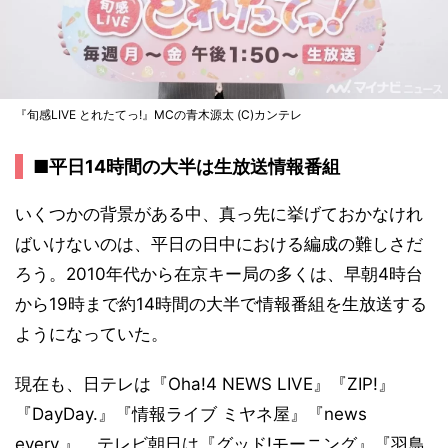
『旬感LIVE とれたてっ!』MCの青木源太 (C)カンテレ
■平日14時間の大半は生放送情報番組
いくつかの背景がある中、真っ先に挙げておかなけれ
ばいけないのは、平日の日中における編成の難しさだ
ろう。2010年代から在京キー局の多くは、早朝4時台
から19時まで約14時間の大半で情報番組を生放送する
ようになっていた。
現在も、日テレは『Oha!4 NEWS LIVE』『ZIP!』
『DayDay.』『情報ライブ ミヤネ屋』『news
every.』、テレビ朝日は『グッド!モーニング』『羽鳥