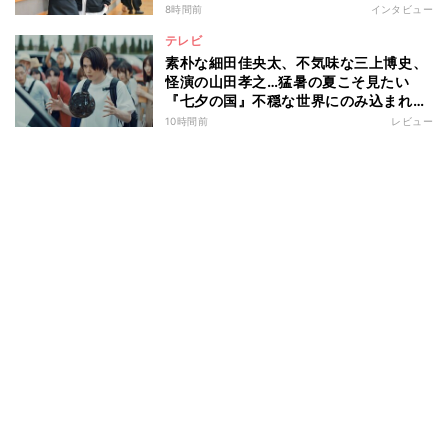
8時間前
インタビュー
テレビ
素朴な細田佳央太、不気味な三上博史、
怪演の山田孝之…猛暑の夏こそ見たい
『七夕の国』不穏な世界にのみ込まれる
超常ミステリー
10時間前
レビュー