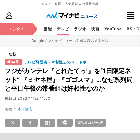
テレビ・映画・人気芸能人の最新情報
エンタメ
芸能
テレビ
ラジオ
映画
YouTube
BS・
Googleでマイナビニュースを優先表示する方法
連載
テレビ解説者・木村隆志のヨミトキ
第34回
フジがカンテレ『とれたてっ!』を“1日限定ネ
ット” 『ミヤネ屋』『ゴゴスマ』…なぜ系列局
と平日午後の帯番組は好相性なのか
掲載日
2023/11/22 11:00
著者：
木村隆志
URLをコピー