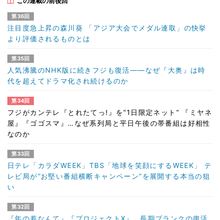
この連載の前後回
第36回
注目度急上昇の森川葵 「アジア大会でメダル連取」の快挙
より評価されるものとは
第35回
人気沸騰のNHK版に続きフジも復活――なぜ『大奥』は時
代を超えてドラマ化され続けるのか
第34回
フジがカンテレ『とれたてっ!』を“1日限定ネット” 『ミヤネ
屋』『ゴゴスマ』…なぜ系列局と平日午後の帯番組は好相性
なのか
第33回
日テレ「カラダWEEK」TBS「地球を笑顔にするWEEK」 テ
レビ局が“お堅い番組横断キャンペーン”を展開する本当の狙
い
第32回
『年の差なんて』『プロジェクトX』…長期ブランクの復活