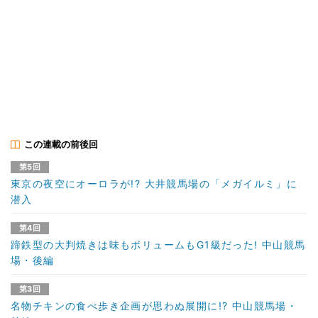
この連載の前後回
第5回
東京の夜空にオーロラが!? 大井競馬場の「メガイルミ」に
潜入
第4回
蹄鉄型の大判焼きは味もボリュームもG1級だった! 中山競馬
場・後編
第3回
名物チキンの食べ歩き企画が思わぬ展開に!? 中山競馬場・