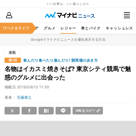
いい仕事は、いい暮らしから
暮らし
ワーク＆ライフ
ヘルスケア
グルメ
レジャー
車とバイク
キャッシュレス
Googleでマイナビニュースを優先表示する方法
連載
飲んだり食べたり遊んだり! 競馬場の歩き方
第1回
名物はイカスミ焼きそば? 東京シティ競馬で魅
惑のグルメに出会った
掲載日
2019/09/13 11:30
著者：
安藤康之
URLをコピー