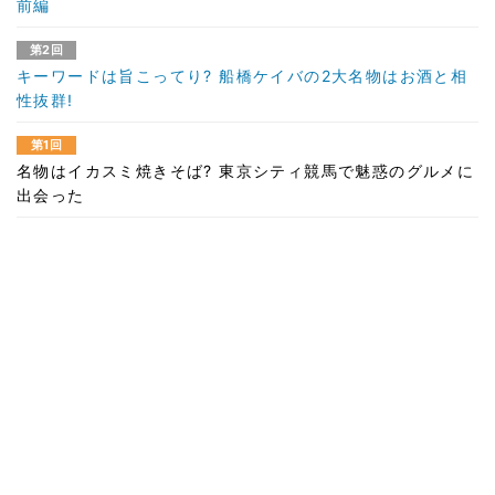
前編
第2回
キーワードは旨こってり? 船橋ケイバの2大名物はお酒と相
性抜群!
第1回
名物はイカスミ焼きそば? 東京シティ競馬で魅惑のグルメに
出会った