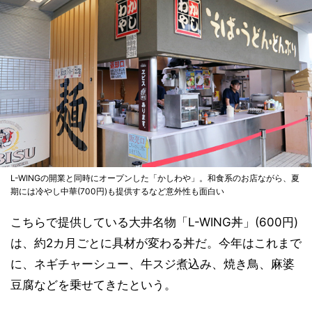
L-WINGの開業と同時にオープンした「かしわや」。和食系のお店ながら、夏
期には冷やし中華(700円)も提供するなど意外性も面白い
こちらで提供している大井名物「L-WING丼」(600円)
は、約2カ月ごとに具材が変わる丼だ。今年はこれまで
に、ネギチャーシュー、牛スジ煮込み、焼き鳥、麻婆
豆腐などを乗せてきたという。