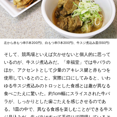
左から赤もつ串(1本200円)、白もつ串(1本200円)、牛スジ煮込み皿(550円)
そして、競馬場といえば欠かせないと個人的に思って
いるのが、牛スジ煮込みだ。「幸福堂」では牛バラの
ほか、アクセントとして少量のアキレス腱と赤もつを
使用しているとのこと。実際に口にしてみると、いわ
ゆる牛スジ煮込みのトロッとした食感とは趣が異なる
食べごたえに驚いた。約1cm幅にスライスされた牛バ
ラが、しっかりとした歯ごたえを感じさせるのであ
る。1皿の中で、異なる食感を楽しむことができる牛ス
ジ見込みだ。牛バラはすべて手切りで調理しているそ