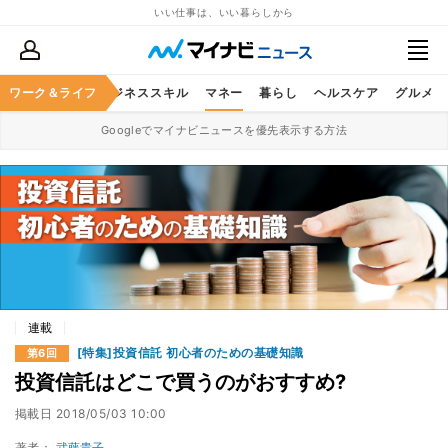
いい仕事は、いい暮らしから
ワーク＆ライフ
キャリア
ビジネススキル
マネー
暮らし
ヘルスケア
グルメ
Googleでマイナビニュースを優先表示する方法
連載
[特集]投資信託 初心者のための基礎知識
第6回
投資信託はどこで買うのがおすすめ?
掲載日
2018/05/03 10:00
著者：
武藤貴子