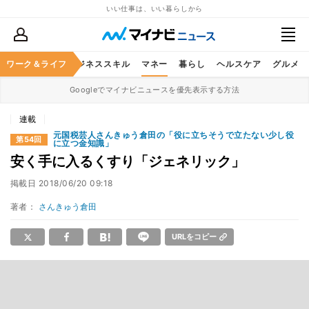
いい仕事は、いい暮らしから
ワーク＆ライフ
キャリア
ビジネススキル
マネー
暮らし
ヘルスケア
グルメ
Googleでマイナビニュースを優先表示する方法
連載
元国税芸人さんきゅう倉田の「役に立ちそうで立たない少し役
第54回
に立つ金知識」
安く手に入るくすり「ジェネリック」
掲載日
2018/06/20 09:18
著者：
さんきゅう倉田
URLをコピー