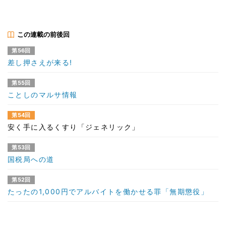
この連載の前後回
第56回
差し押さえが来る!
第55回
ことしのマルサ情報
第54回
安く手に入るくすり「ジェネリック」
第53回
国税局への道
第52回
たったの1,000円でアルバイトを働かせる罪「無期懲役」