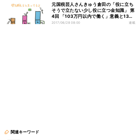
元国税芸人さんきゅう倉田の「役に立ち
そうで立たない少し役に立つ金知識」 第
4回 「103万円以内で働く」意義と130
万円の壁
2017/06/28 08:00
連載
関連キーワード