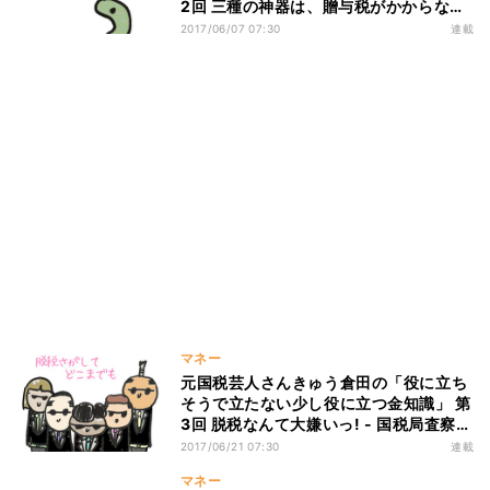
2回 三種の神器は、贈与税がかからな
い?
2017/06/07 07:30
連載
マネー
元国税芸人さんきゅう倉田の「役に立ち
そうで立たない少し役に立つ金知識」 第
3回 脱税なんて大嫌いっ! - 国税局査察
部・マルサ
2017/06/21 07:30
連載
マネー