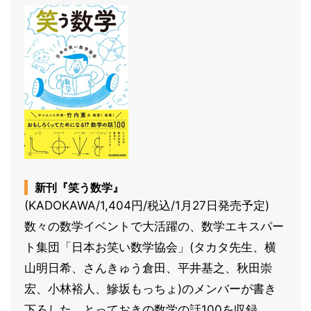
新刊『笑う数学』
(KADOKAWA/1,404円/税込/1月27日発売予定)
数々の数学イベントで大活躍の、数学エキスパー
ト集団「日本お笑い数学協会」(タカタ先生、横
山明日希、さんきゅう倉田、平井基之、秋田崇
宏、小林裕人、鰺坂もっちょ)のメンバーが書き
下ろした、とっておきの数学の話100を収録。