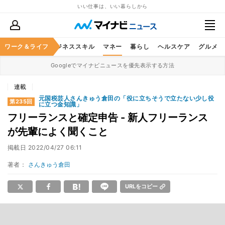
いい仕事は、いい暮らしから
ワーク＆ライフ
キャリア
ビジネススキル
マネー
暮らし
ヘルスケア
グルメ
Googleでマイナビニュースを優先表示する方法
連載
元国税芸人さんきゅう倉田の「役に立ちそうで立たない少し役
第235回
に立つ金知識」
フリーランスと確定申告 - 新人フリーランス
が先輩によく聞くこと
掲載日
2022/04/27 06:11
著者：
さんきゅう倉田
URLをコピー