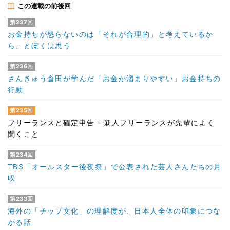
この連載の前後回
第237回
お金持ちが怒らないのは「それが合理的」と考えているか
ら、とぼくは思う
第236回
さんきゅう倉田が学んだ「お金が溜まりやすい」お金持ちの
行動
第235回
フリーランスと確定申告 - 新人フリーランスが先輩によく
聞くこと
第234回
TBS「オールスター後夜祭」で公表された芸人さんたちの月
収
第233回
海外の「チップ文化」の理解度が、日本人全体の印象につな
がる話