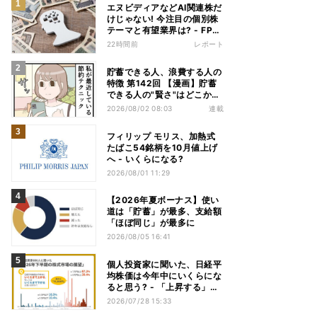
エヌビディアなどAI関連株だ
けじゃない! 今注目の個別株
テーマと有望業界は? - FP解
説
22時間前
レポート
貯蓄できる人、浪費する人の
特徴 第142回 【漫画】貯蓄
できる人の"賢さ"はどこか
ら? スーパーでの意外な習慣
2026/08/02 08:03
連載
フィリップ モリス、加熱式
たばこ54銘柄を10月値上げ
へ - いくらになる?
2026/08/01 11:29
【2026年夏ボーナス】使い
道は「貯蓄」が最多、支給額
「ほぼ同じ」が最多に
2026/08/05 16:41
個人投資家に聞いた、日経平
均株価は今年中にいくらにな
ると思う? - 「上昇する」は
7割、最多予想は
2026/07/28 15:33