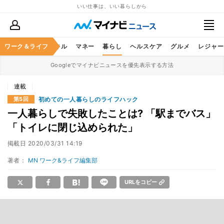
いい仕事は、いい暮らしから
ャリア
ワーク＆ライフ
ビジネススキル
マネー
暮らし
ヘルスケア
グルメ
レジャー
Googleでマイナビニュースを優先表示する方法
連載
初めての一人暮らしのライフハック
第5回
一人暮らしで失敗したことは? 「駅までバス」
「トイレに閉じ込められた」
掲載日
2020/03/31 14:19
著者：
MN ワーク&ライフ編集部
URLをコピー