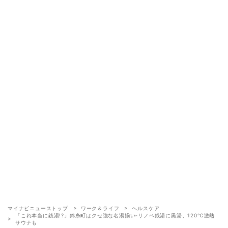
マイナビニューストップ
ワーク＆ライフ
ヘルスケア
「これ本当に銭湯!?」錦糸町はクセ強な名湯揃い‐リノベ銭湯に黒湯、120℃激熱
サウナも