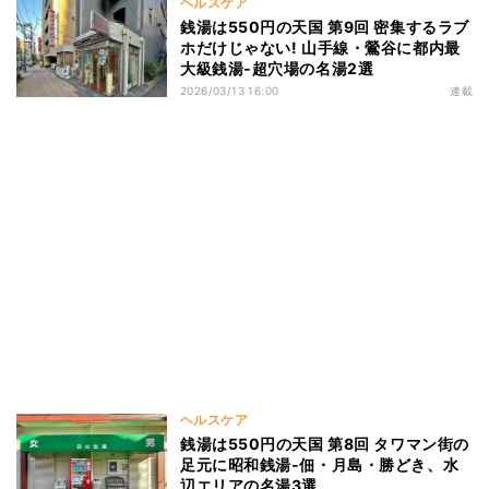
ヘルスケア
銭湯は550円の天国 第9回 密集するラブ
ホだけじゃない! 山手線・鶯谷に都内最
大級銭湯‐超穴場の名湯2選
2026/03/13 16:00
連載
ヘルスケア
銭湯は550円の天国 第8回 タワマン街の
足元に昭和銭湯‐佃・月島・勝どき、水
辺エリアの名湯3選