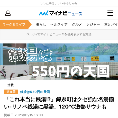
いい仕事は、いい暮らしから
ジネススキル
ワーク＆ライフ
マネー
暮らし
ヘルスケア
グルメ
レジャー
車とバイ
Googleでマイナビニュースを優先表示する方法
連載
銭湯は550円の天国
第15回
「これ本当に銭湯!?」錦糸町はクセ強な名湯揃
い‐リノベ銭湯に黒湯、120℃激熱サウナも
掲載日
2026/05/15 16:00