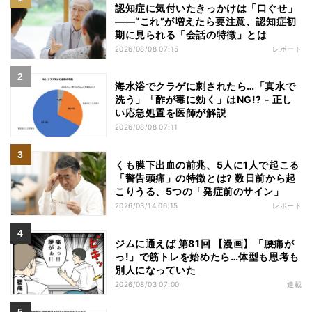
認知症に気付いたきっかけは「口ぐせ」
――“これ”が増えたら要注意、認知症初
期に見られる「会話の特徴」とは
2026/08/08 07:15
レポート
海水浴でクラゲに刺されたら…「真水で
洗う」「酢が毒に効く」はNG!? - 正し
い応急処置を医師が解説
2026/08/08 07:11
くも膜下出血の前兆、5人に1人で起こる
「警告頭痛」の特徴とは? 数日前から起
こりうる、5つの「発症前のサイン」
2026/03/14 06:15
レポート
ジムに通えば 第81回 【漫画】「腰痛が
っ!」で筋トレを始めたら…体型も思考も
別人になっていた
2026/08/03 07:00
連載