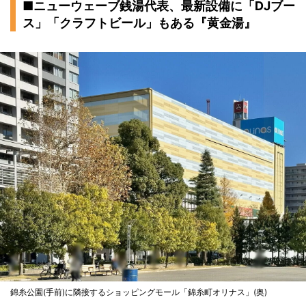
■ニューウェーブ銭湯代表、最新設備に「DJブー
ス」「クラフトビール」もある『黄金湯』
錦糸公園(手前)に隣接するショッピングモール「錦糸町オリナス」(奥)