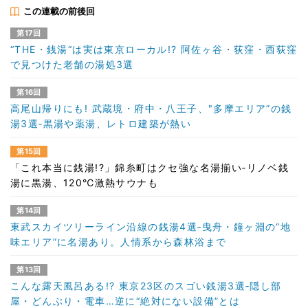
この連載の前後回
第17回
“THE・銭湯“は実は東京ローカル!? 阿佐ヶ谷・荻窪・西荻窪
で見つけた老舗の湯処3選
第16回
高尾山帰りにも! 武蔵境・府中・八王子、"多摩エリア”の銭
湯3選‐黒湯や薬湯、レトロ建築が熱い
第15回
「これ本当に銭湯!?」錦糸町はクセ強な名湯揃い‐リノベ銭
湯に黒湯、120℃激熱サウナも
第14回
東武スカイツリーライン沿線の銭湯4選‐曳舟・鐘ヶ淵の“地
味エリア”に名湯あり。人情系から森林浴まで
第13回
こんな露天風呂ある!? 東京23区のスゴい銭湯3選‐隠し部
屋・どんぶり・電車…逆に“絶対にない設備”とは