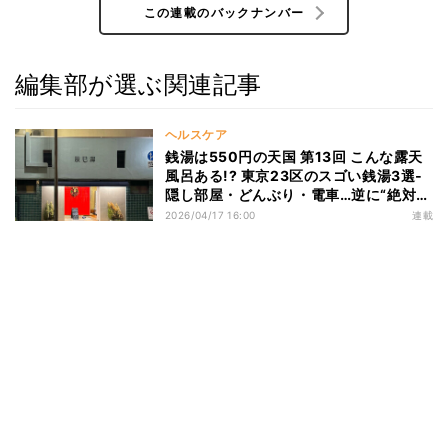
この連載のバックナンバー
編集部が選ぶ関連記事
ヘルスケア
銭湯は550円の天国 第13回 こんな露天
風呂ある!? 東京23区のスゴい銭湯3選‐
隠し部屋・どんぶり・電車…逆に“絶対に
ない設備”とは
2026/04/17 16:00
連載