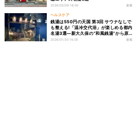
2026/03/06 16:00
連載
ヘルスケア
銭湯は550円の天国 第3回 サウナなしで
も整える!「温冷交代浴」が楽しめる都内
名湯3選―新大久保の“和風銭湯”から原
宿まで
2026/01/30 16:00
連載