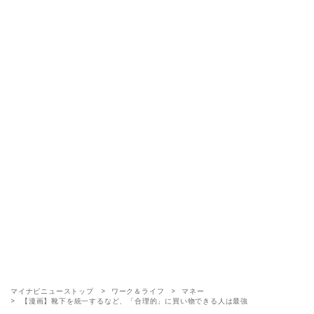
マイナビニューストップ
ワーク＆ライフ
マネー
【漫画】靴下を統一するなど、「合理的」に買い物できる人は最強