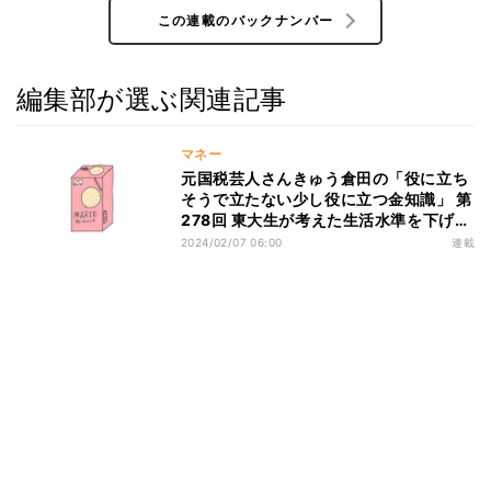
この連載のバックナンバー
編集部が選ぶ関連記事
マネー
元国税芸人さんきゅう倉田の「役に立ち
そうで立たない少し役に立つ金知識」 第
278回 東大生が考えた生活水準を下げず
に節約する方法
2024/02/07 06:00
連載