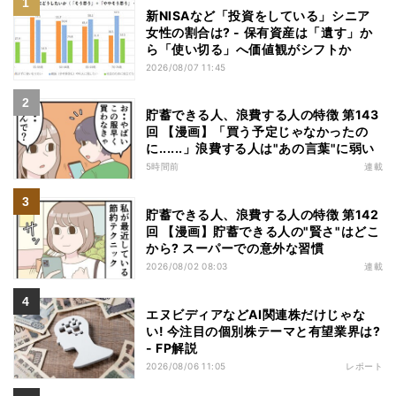
新NISAなど「投資をしている」シニア
女性の割合は? - 保有資産は「遺す」か
ら「使い切る」へ価値観がシフトか
2026/08/07 11:45
貯蓄できる人、浪費する人の特徴 第143
回 【漫画】「買う予定じゃなかったの
に......」浪費する人は"あの言葉"に弱い
5時間前
連載
貯蓄できる人、浪費する人の特徴 第142
回 【漫画】貯蓄できる人の"賢さ"はどこ
から? スーパーでの意外な習慣
2026/08/02 08:03
連載
エヌビディアなどAI関連株だけじゃな
い! 今注目の個別株テーマと有望業界は?
- FP解説
2026/08/06 11:05
レポート