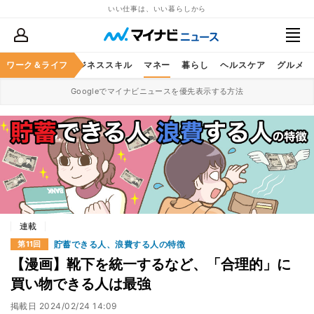
いい仕事は、いい暮らしから
ワーク＆ライフ
キャリア
ビジネススキル
マネー
暮らし
ヘルスケア
グルメ
Googleでマイナビニュースを優先表示する方法
連載
貯蓄できる人、浪費する人の特徴
第11回
【漫画】靴下を統一するなど、「合理的」に
買い物できる人は最強
掲載日
2024/02/24 14:09