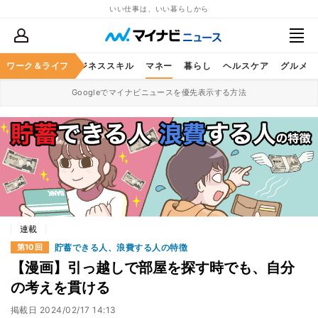
いい仕事は、いい暮らしから
ワーク＆ライフ
キャリア
ビジネススキル
マネー
暮らし
ヘルスケア
グルメ
Googleでマイナビニュースを優先表示する方法
連載
貯蓄できる人、浪費する人の特徴
第10回
【漫画】引っ越しで部屋を探す時でも、自分
の考えを貫ける
掲載日
2024/02/17 14:13