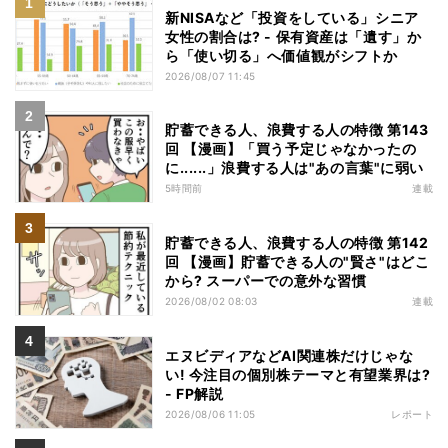
新NISAなど「投資をしている」シニア
女性の割合は? - 保有資産は「遺す」か
ら「使い切る」へ価値観がシフトか
2026/08/07 11:45
貯蓄できる人、浪費する人の特徴 第143
回 【漫画】「買う予定じゃなかったの
に......」浪費する人は"あの言葉"に弱い
5時間前
連載
貯蓄できる人、浪費する人の特徴 第142
回 【漫画】貯蓄できる人の"賢さ"はどこ
から? スーパーでの意外な習慣
2026/08/02 08:03
連載
エヌビディアなどAI関連株だけじゃな
い! 今注目の個別株テーマと有望業界は?
- FP解説
2026/08/06 11:05
レポート