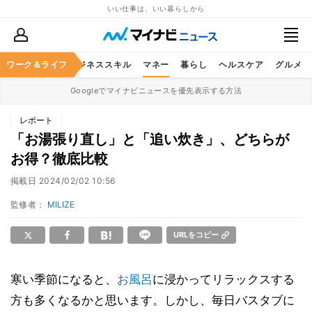
いい仕事は、いい暮らしから
ワーク＆ライフ
キャリア
ビジネススキル
マネー
暮らし
ヘルスケア
グルメ
Googleでマイナビニュースを優先表示する方法
レポート
「お湯張り直し」と「追い炊き」、どちらが
お得？徹底比較
掲載日
2024/02/02 10:56
監修者：
MILIZE
URLをコピー
寒い季節になると、
お風呂
に浸かってリラックスする
方も多くなるかと思います。しかし、毎日バスタブに