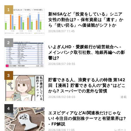
新NISAなど「投資をしている」シニア
女性の割合は? - 保有資産は「遺す」か
ら「使い切る」へ価値観がシフトか
2026/08/07 11:45
いよぎんHD・愛媛銀行が経営統合へ -
メインバンク取引社数、地銀再編への影
響は?
2026/08/07 09:55
貯蓄できる人、浪費する人の特徴 第142
回 【漫画】貯蓄できる人の"賢さ"はどこ
から? スーパーでの意外な習慣
2026/08/02 08:03
連載
エヌビディアなどAI関連株だけじゃな
い! 今注目の個別株テーマと有望業界は?
- FP解説
2026/08/06 11:05
レポート