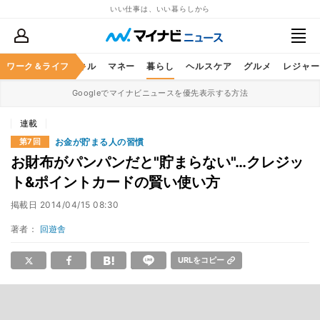
いい仕事は、いい暮らしから
ャリア
ワーク＆ライフ
ビジネススキル
マネー
暮らし
ヘルスケア
グルメ
レジャー
Googleでマイナビニュースを優先表示する方法
連載
お金が貯まる人の習慣
第7回
お財布がパンパンだと"貯まらない"…クレジッ
ト&ポイントカードの賢い使い方
掲載日
2014/04/15 08:30
著者：
回遊舎
URLをコピー