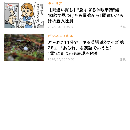
キャリア
【間違い探し】"急すぎる休暇申請"編 -
10秒で見つけたら最強かも! 間違いだら
けの新入社員
2023/08/01 06:30
特集
ビジネススキル
ど～れだ! 1分でデキる英語3択クイズ 第
28回 「あられ」を英語でいうと? -
"雪"にまつわる表現も紹介
2024/02/03 10:30
連載