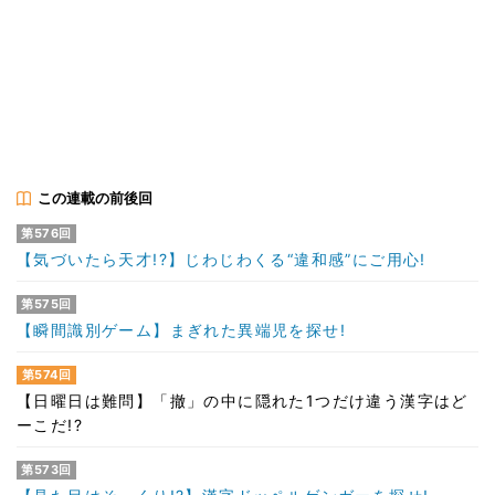
この連載の前後回
第576回
【気づいたら天才!?】じわじわくる“違和感”にご用心!
第575回
【瞬間識別ゲーム】まぎれた異端児を探せ!
第574回
【日曜日は難問】「撤」の中に隠れた1つだけ違う漢字はど
ーこだ!?
第573回