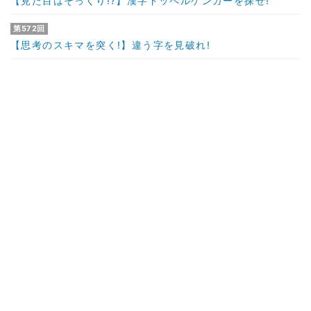
【見た目はそっくり!?】漢字ドッペルゲンガーを探せ!
第572回
【思考のスキマを突く!】違う字を見破れ!