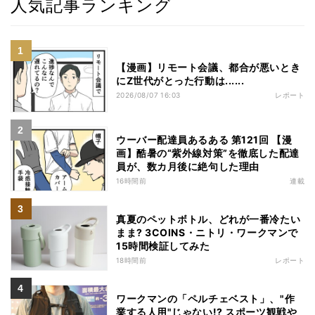
人気記事ランキング
【漫画】リモート会議、都合が悪いとき
にZ世代がとった行動は......
2026/08/07 16:03
レポート
ウーバー配達員あるある 第121回 【漫
画】酷暑の“紫外線対策”を徹底した配達
員が、数カ月後に絶句した理由
16時間前
連載
真夏のペットボトル、どれが一番冷たい
まま? 3COINS・ニトリ・ワークマンで
15時間検証してみた
18時間前
レポート
ワークマンの「ペルチェベスト」、"作
業する人用"じゃない!? スポーツ観戦や