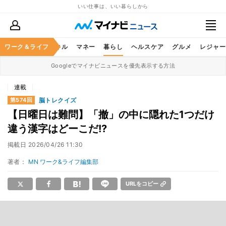
いい仕事は、いい暮らしから
ャリア
ワーク＆ライフ
ビジネススキル
マネー
暮らし
ヘルスケア
グルメ
レジャー
Googleでマイナビニュースを優先表示する方法
連載
脳トレクイズ
第574回
【日曜日は難問】「撤」の中に隠れた1つだけ
違う漢字はどーこだ!?
掲載日
2026/04/26 11:30
著者：
MN ワーク&ライフ編集部
URLをコピー