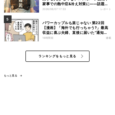
家事での熱中症&冷え対策に――話題の
商品を徹底検証
2026/08/07 17:53
レポート
パワーカップルも楽じゃない 第22回
【漫画】「海外でも行っちゃう?」最高
収益に喜ぶ夫婦、直後に届いた“通知
書”で現実に戻された
16時間前
連載
ランキングをもっと見る
もっと見る