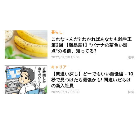
暮らし
これな～んだ? わかればあなたも雑学王
第2回 【難易度1】"バナナの茶色い斑
点"の名前、知ってる?
2022/09/30 16:08
連載
キャリア
【間違い探し】どーでもいい自慢編 - 10
秒で見つけたら最強かも! 間違いだらけ
の新入社員
2022/07/12 06:30
特集