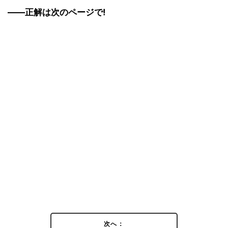
――正解は次のページで!
次へ：