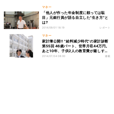
マネー
「他人が作った年金制度に頼っては駄
目」元銀行員が語る自立した"生き方"と
は?
2014/09/01 18:19
レポート
マネー
家計簿公開!! "給料減少時代"の家計診断
第55回 46歳パート、世帯月収44万円。
あと10年、子供2人の教育費が厳しすぎ
る…
2014/07/04 08:00
連載