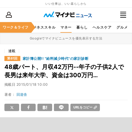
いい仕事は、いい暮らしから
ワーク＆ライフ
キャリア
ビジネススキル
マネー
暮らし
ヘルスケア
グルメ
Googleでマイナビニュースを優先表示する方法
連載
家計簿公開!! "給料減少時代"の家計診断
第61回
48歳パート、月収42万円--年子の子供2人で
長男は来年大学、資金は300万円…
掲載日
2015/01/18 10:00
著者：
回遊舎
URLをコピー