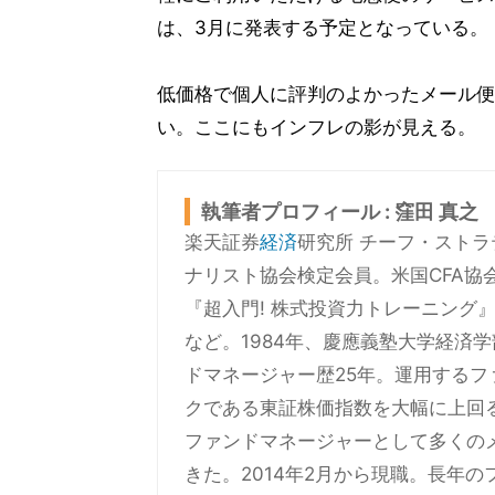
は、3月に発表する予定となっている。
低価格で個人に評判のよかったメール便
い。ここにもインフレの影が見える。
執筆者プロフィール : 窪田 真之
楽天証券
経済
研究所 チーフ・スト
ナリスト協会検定会員。米国CFA協
『超入門! 株式投資力トレーニング』
など。1984年、慶應義塾大学経済
ドマネージャー歴25年。運用するフ
クである東証株価指数を大幅に上回
ファンドマネージャーとして多くの
きた。2014年2月から現職。長年