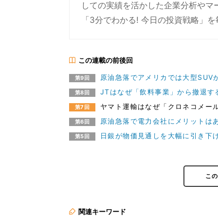
しての実績を活かした企業分析やマ
「3分でわかる! 今日の投資戦略」
この連載の前後回
原油急落でアメリカでは大型SUV
第9回
JTはなぜ「飲料事業」から撤退する
第8回
ヤマト運輸はなぜ「クロネコメー
第7回
原油急落で電力会社にメリットはあ
第6回
日銀が物価見通しを大幅に引き下げ
第5回
こ
関連キーワード