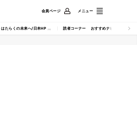
会員ページ
メニュー
はたらくの未来へ/日本HP
読者コーナー
おすすめナビ
マイナビB