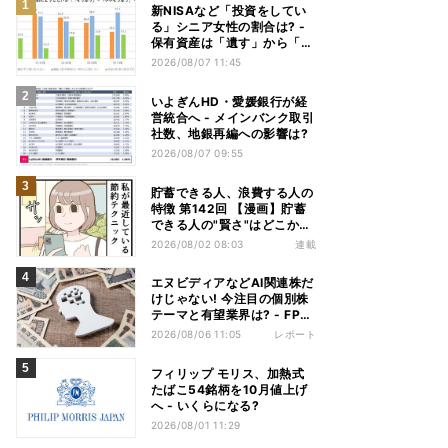
新NISAなど「投資をしてい
る」シニア女性の割合は? -
保有資産は「遺す」から「使
い切る」へ価値観がシフトか
2026/08/07 11:45
いよぎんHD・愛媛銀行が経
営統合へ - メインバンク取引
社数、地銀再編への影響は?
2026/08/07 09:55
貯蓄できる人、浪費する人の
特徴 第142回 【漫画】貯蓄
できる人の"賢さ"はどこか
ら? スーパーでの意外な習慣
2026/08/02 08:03
連載
エヌビディアなどAI関連株だ
けじゃない! 今注目の個別株
テーマと有望業界は? - FP解
説
2026/08/06 11:05
レポート
フィリップ モリス、加熱式
たばこ54銘柄を10月値上げ
へ - いくらになる?
2026/08/01 11:29