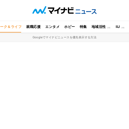
ワーク＆ライフ
就職応援
エンタメ
ホビー
特集
地域活性
IIJ
Googleでマイナビニュースを優先表示する方法