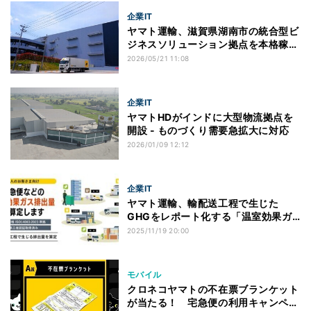
企業IT
ヤマト運輸、滋賀県湖南市の統合型ビ
ジネスソリューション拠点を本格稼働
開始
2026/05/21 11:08
企業IT
ヤマトHDがインドに大型物流拠点を
開設 - ものづくり需要急拡大に対応
2026/01/09 12:12
企業IT
ヤマト運輸、輸配送工程で生じた
GHGをレポート化する「温室効果ガ
ス排出量提供サービス」開始
2025/11/19 20:00
モバイル
クロネコヤマトの不在票ブランケット
が当たる！ 宅急便の利用キャンペー