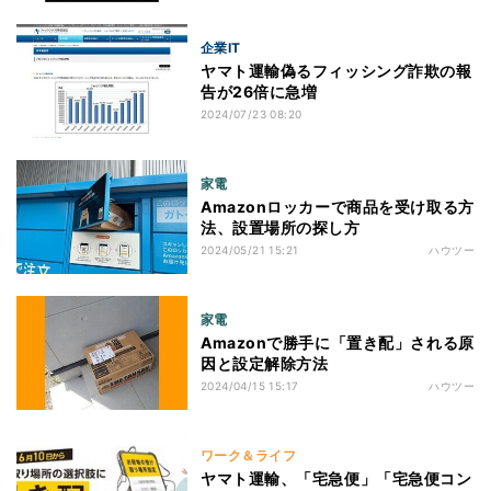
企業IT
ヤマト運輸偽るフィッシング詐欺の報
告が26倍に急増
2024/07/23 08:20
家電
Amazonロッカーで商品を受け取る方
法、設置場所の探し方
2024/05/21 15:21
ハウツー
家電
Amazonで勝手に「置き配」される原
因と設定解除方法
2024/04/15 15:17
ハウツー
ワーク＆ライフ
ヤマト運輸、「宅急便」「宅急便コン