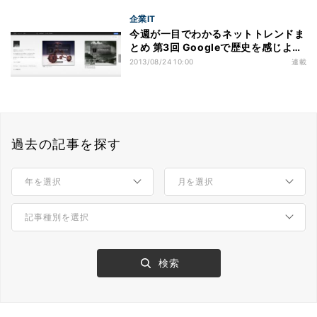
企業IT
今週が一目でわかるネットトレンドま
とめ 第3回 Googleで歴史を感じよう
/ 不正アクセス / ヤマト運輸 / 日米
2013/08/24 10:00
連載
Yahoo!
過去の記事を探す