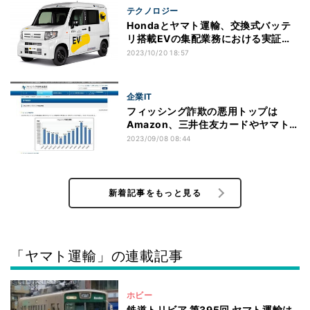
テクノロジー
Hondaとヤマト運輸、交換式バッテ
リ搭載EVの集配業務における実証を
開始へ
2023/10/20 18:57
企業IT
フィッシング詐欺の悪用トップは
Amazon、三井住友カードやヤマト運
輸が続く
2023/09/08 08:44
新着記事をもっと見る
「ヤマト運輸」の連載記事
ホビー
鉄道トリビア 第395回 ヤマト運輸は