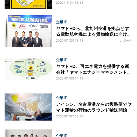
ン開始
2025/11/04 21:58
企業IT
ヤマトHDら、北九州空港を拠点とす
る電動航空機による貨物輸送に向け共
同検証
2025/01/20 18:18
レポート
企業IT
ヤマトHD、再エネ電力を提供する新
会社「ヤマトエナジーマネジメント株
式会社」設立
2025/01/08 17:13
企業IT
アイシン、名古屋港からの復路便でヤ
マト運輸の荷物のラウンド輸送開始
2025/01/07 16:00
企業IT