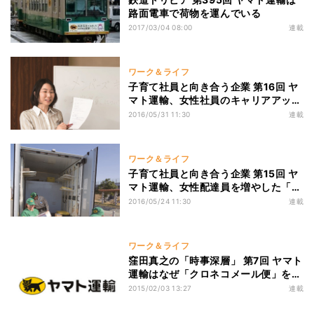
路面電車で荷物を運んでいる
2017/03/04 08:00
連載
ワーク＆ライフ
子育て社員と向き合う企業 第16回 ヤ
マト運輸、女性社員のキャリアアップ
には課題も
2016/05/31 11:30
連載
ワーク＆ライフ
子育て社員と向き合う企業 第15回 ヤ
マト運輸、女性配達員を増やした「バ
ス停方式」とは
2016/05/24 11:30
連載
ワーク＆ライフ
窪田真之の「時事深層」 第7回 ヤマト
運輸はなぜ「クロネコメール便」を廃
止するのか?
2015/02/03 13:27
連載