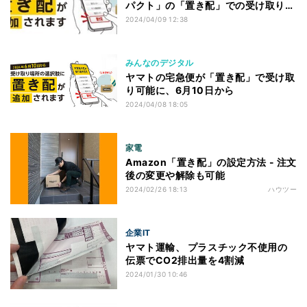
パクト」の「置き配」での受け取りを
可能に!
2024/04/09 12:38
みんなのデジタル
ヤマトの宅急便が「置き配」で受け取
り可能に、6月10日から
2024/04/08 18:05
家電
Amazon「置き配」の設定方法 - 注文
後の変更や解除も可能
2024/02/26 18:13
ハウツー
企業IT
ヤマト運輸、 プラスチック不使用の
伝票でCO2排出量を4割減
2024/01/30 10:46