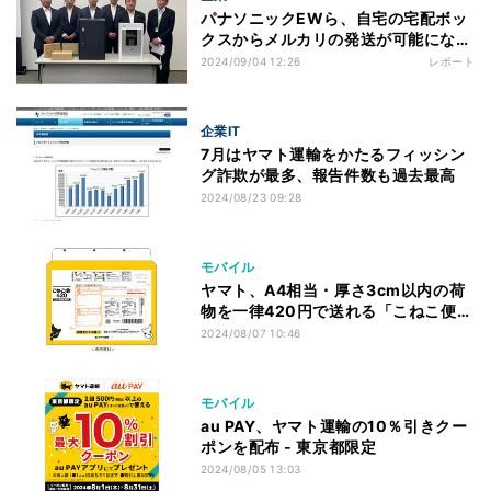
パナソニックEWら、自宅の宅配ボッ
クスからメルカリの発送が可能になる
サービス
2024/09/04 12:26
レポート
企業IT
7月はヤマト運輸をかたるフィッシン
グ詐欺が最多、報告件数も過去最高
2024/08/23 09:28
モバイル
ヤマト、A4相当・厚さ3cm以内の荷
物を一律420円で送れる「こねこ便
420」
2024/08/07 10:46
モバイル
au PAY、ヤマト運輸の10％引きクー
ポンを配布 - 東京都限定
2024/08/05 13:03