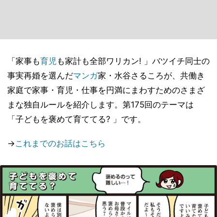
「家事も
育児
も家計も全部ワリカン! 」バツイチ同士の
事実再婚を選んだ
マンガ
家・水谷さるころが、共働き
家庭で家事・育児・仕事を円満にまわすためのさまざ
まな独自ルールを紹介します。第175回のテーマは
「子どもを褒めて育ててる? 」です。
→
これまでのお話はこちら