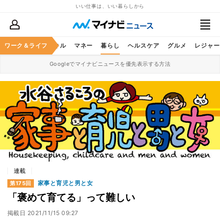
いい仕事は、いい暮らしから
ャリア
ワーク＆ライフ
ビジネススキル
マネー
暮らし
ヘルスケア
グルメ
レジャー
Googleでマイナビニュースを優先表示する方法
連載
家事と育児と男と女
第175回
「褒めて育てる」って難しい
掲載日
2021/11/15 09:27