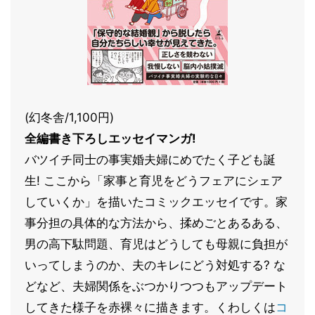
(幻冬舎/1,100円)
全編書き下ろしエッセイマンガ!
バツイチ同士の事実婚夫婦にめでたく子ども誕
生! ここから「家事と育児をどうフェアにシェア
していくか」を描いたコミックエッセイです。家
事分担の具体的な方法から、揉めごとあるある、
男の高下駄問題、育児はどうしても母親に負担が
いってしまうのか、夫のキレにどう対処する? な
どなど、夫婦関係をぶつかりつつもアップデート
してきた様子を赤裸々に描きます。くわしくは
コ