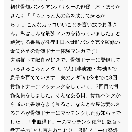
初代骨髄バンクアンバサダーの俳優・木下ほうか
さんも「『ちょっと人の命を助けて来るか
ら!』。こんなカッコいいことを言い放つお母さ
ん。私はこんな最強マンガを待っていました」と
絶賛する書籍が発売!! 日本骨髄バンク完全監修の
爆笑必至の骨髄ドナー体験マンガです!
夫婦揃って献血が好きで、骨髄ドナーに登録して
いるさるころとノダD。2人は事実婚・共働きで
息子を育てています。夫のノダDは今までに3回
骨髄ドナーにマッチングをしていて、3回目で骨
髄提供をしました。そんなある日、骨髄バンクか
ら届いた書類をよく見ると、なんと今度は妻のさ
るころが骨髄ドナーにマッチングしたお知らせで
した……! 非血縁ドナーのマッチング確率は数百～
数万分の1とも言われており、骨髄ドナーは登録