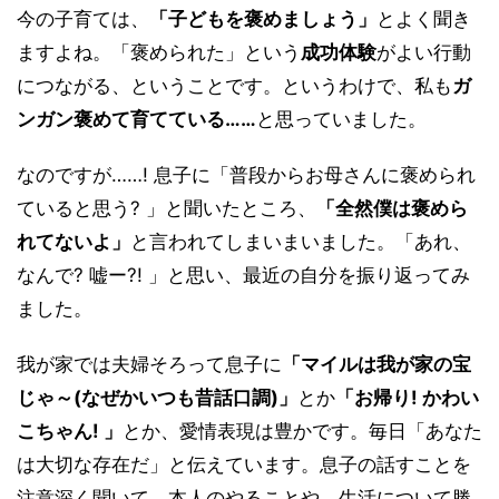
今の子育ては、
「子どもを褒めましょう」
とよく聞き
ますよね。「褒められた」という
成功体験
がよい行動
につながる、ということです。というわけで、私も
ガ
ンガン褒めて育てている……
と思っていました。
なのですが……! 息子に「普段からお母さんに褒められ
ていると思う? 」と聞いたところ、
「全然僕は褒めら
れてないよ」
と言われてしまいまいました。「あれ、
なんで? 嘘ー?! 」と思い、最近の自分を振り返ってみ
ました。
我が家では夫婦そろって息子に
「マイルは我が家の宝
じゃ～(なぜかいつも昔話口調)」
とか
「お帰り! かわい
こちゃん! 」
とか、愛情表現は豊かです。毎日「あなた
は大切な存在だ」と伝えています。息子の話すことを
注意深く聞いて、本人のやることや、生活について勝