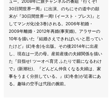
ュー。2008年に旅チャンネルの番組『行くぞ!
30日間世界一周』に出演、のちにその道中の顛
末が『30日間世界一周! (イースト・プレス)』と
してマンガ化(全3巻)される。2006年初婚・
2009年離婚・2012年再婚(事実婚)。アラサーの
10年を描いた『結婚さえできればいいと思ってい
たけど』(幻冬舎)を出版。その後2014年に出産
し、現在は一児の母。産前産後の夫婦関係を描い
た『目指せ! ツーオペ育児 ふたりで親になるわけ
で』(新潮社)、『どんどん仲良くなる夫婦は、家
事をうまく分担している。』(幻冬舎)が近著にあ
る。趣味の空手は弐段の腕前。