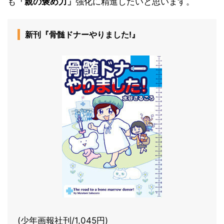
も
「親の褒め力」
強化に精進したいと思います。
新刊『骨髄ドナーやりました!』
(少年画報社刊/1,045円)