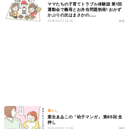
ママたちの子育てトラブル体験談 第1回
運動会で義母とお弁当問題勃発! おかず
かぶりの次はまさかの……
2018/10/12 16:30
連載
暮らし
栗生ゑゐこの「幼子マンガ」 第65回 念
押し
2018/10/16 15:59
連載