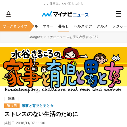
いい仕事は、いい暮らしから
ャリア
ワーク＆ライフ
ビジネススキル
マネー
暮らし
ヘルスケア
グルメ
レジャー
Googleでマイナビニュースを優先表示する方法
連載
家事と育児と男と女
第17回
ストレスのない生活のために
掲載日
2018/11/07 11:00