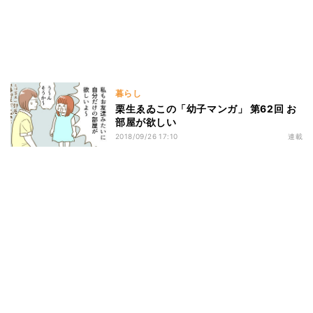
暮らし
栗生ゑゐこの「幼子マンガ」 第62回 お
部屋が欲しい
2018/09/26 17:10
連載