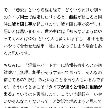
で、「恋愛」という過程を経て、どういうわけか別々
のタイプ同士で結婚したりすると、
齟齬
が起こると同
時に
嘘と隠し事
が起こります。嘘と隠し事が必ずしも
悪いとは思いません。世の中には「知らないようにや
ってくれればOK」という人も多くいますし、相手を思
いやって合わせた結果「嘘」になってしまう場合もあ
ると思います。
ちなみに、「浮気をパートナーに情報共有するとか絶
対嘘だし無理。相手がそうするって言って、そんなの
信じてるの? (笑)」みたいなことを言う人もいるんです
が、そういうときこそ
「タイプが違うと情報に齟齬が
出る」
というのを実感します。こういう齟齬を「いや
いやそんなことないって」と対話で埋めようと思って