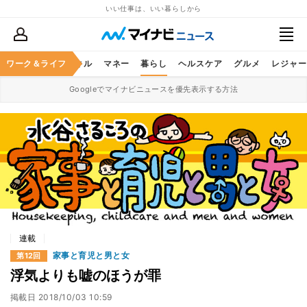
いい仕事は、いい暮らしから
ャリア
ワーク＆ライフ
ビジネススキル
マネー
暮らし
ヘルスケア
グルメ
レジャー
Googleでマイナビニュースを優先表示する方法
連載
家事と育児と男と女
第12回
浮気よりも嘘のほうが罪
掲載日
2018/10/03 10:59