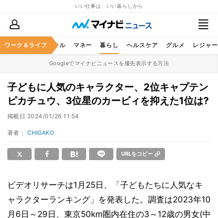
いい仕事は、いい暮らしから
ャリア
ワーク＆ライフ
ビジネススキル
マネー
暮らし
ヘルスケア
グルメ
レジャー
Googleでマイナビニュースを優先表示する方法
子どもに人気のキャラクター、2位キャプテン
ピカチュウ、3位星のカービィを抑えた1位は?
掲載日
2024/01/26 11:54
著者：
CHIGAKO
URLをコピー
ビデオリサーチは1月25日、「子どもたちに人気なキ
ャラクターランキング」を発表した。調査は2023年10
月6日～29日、東京50km圏内在住の3～12歳の男女(中