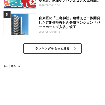
が充実、家電やアパレルなど人気商品も
特価
2026/08/04 15:51
台東区の「三島神社」建替えと一体開発
した定期借地権付き分譲マンション「パ
ークホームズ入谷」竣工
2026/08/06 08:15
ランキングをもっと見る
もっと見る