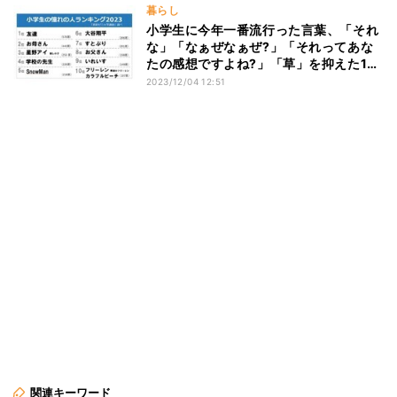
暮らし
小学生に今年一番流行った言葉、「それ
な」「なぁぜなぁぜ?」「それってあな
たの感想ですよね?」「草」を抑えた1位
は? - ベネッセ調査
2023/12/04 12:51
関連キーワード