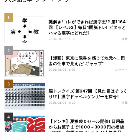
謎解き!コレができれば漢字王!? 第1164
回 【レベル2】毎日1問脳トレ! ピタッと
ハマる漢字はどれだ?
2026/08/06 11:30
連載
【漫画】東京に限界を感じて地元へ…田
舎の仕事で見えた“ギャップ”
2026/08/06 16:03
レポート
脳トレクイズ 第647回 【見た目はそっく
り!?】漢字ドッペルゲンガーを探せ!
2026/08/06 10:30
連載
【ドンキ】夏福袋＆セール開催! 日用品
からお菓子まで1000～3000円の福袋