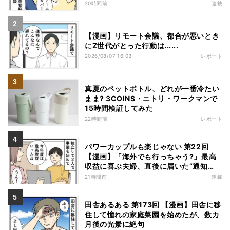
20時間前
連載
【漫画】リモート会議、都合が悪いとき
にZ世代がとった行動は......
2026/08/07 16:03
レポート
真夏のペットボトル、どれが一番冷たい
まま? 3COINS・ニトリ・ワークマンで
15時間検証してみた
22時間前
レポート
パワーカップルも楽じゃない 第22回
【漫画】「海外でも行っちゃう?」最高
収益に喜ぶ夫婦、直後に届いた“通知
書”で現実に戻された
21時間前
連載
田舎あるある 第173回 【漫画】田舎に移
住して憧れの家庭菜園を始めたが、数カ
月後の光景に絶句