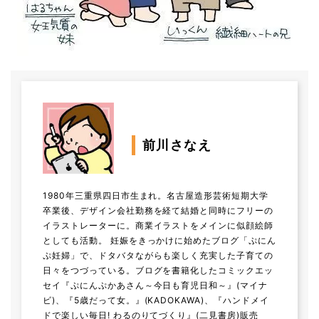
前川さなえ
1980年三重県四日市生まれ。名古屋造形芸術短期大学
卒業後、デザイン会社勤務を経て結婚と同時にフリーの
イラストレーターに。商業イラストをメインに似顔絵師
としても活動。 妊娠をきっかけに始めたブログ「ぷにん
ぷ妊婦」で、ドタバタながらも楽しく充実した子育ての
日々をつづっている。ブログを書籍化したコミックエッ
セイ『ぷにんぷかあさん～今日も育児日和～』(マイナ
ビ)、『5歳だって女。』(KADOKAWA)、『ハンドメイ
ドで楽しい毎日! わるのりてづくり』(二見書房)販売