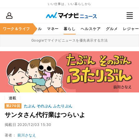
いい仕事は、いい暮らしから
ャリア
ワーク＆ライフ
ビジネススキル
マネー
暮らし
ヘルスケア
グルメ
レジャー
Googleでマイナビニュースを優先表示する方法
連載
たぶん そのぶん ふたりぶん
第270回
サンタさん代行業はつらいよ
掲載日
2020/12/03 15:30
著者：
前川さなえ