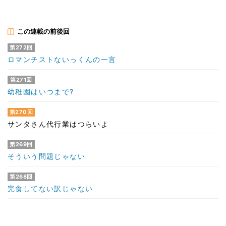
この連載の前後回
第272回
ロマンチストないっくんの一言
第271回
幼稚園はいつまで?
第270回
サンタさん代行業はつらいよ
第269回
そういう問題じゃない
第268回
完食してない訳じゃない