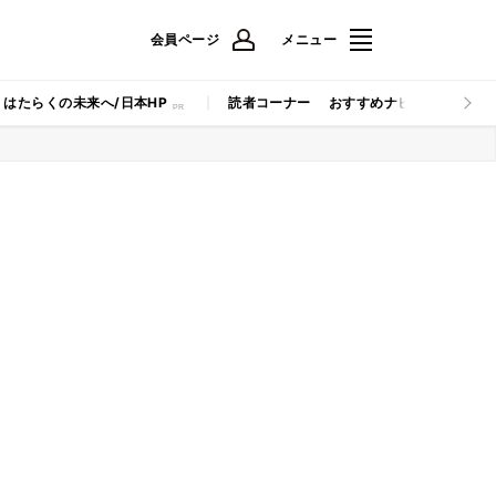
会員ページ
メニュー
はたらくの未来へ/日本HP
読者コーナー
おすすめナビ
マイナビB