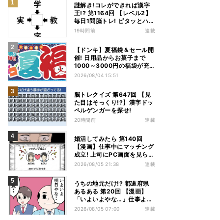
謎解き!コレができれば漢字
王!? 第1164回 【レベル2】
毎日1問脳トレ! ピタッとハマ
る漢字はどれだ?
19時間前
連載
【ドンキ】夏福袋＆セール開
催! 日用品からお菓子まで
1000～3000円の福袋が充
実、家電やアパレルなど人気
2026/08/04 15:51
商品も特価
脳トレクイズ 第647回 【見
た目はそっくり!?】漢字ドッ
ペルゲンガーを探せ!
20時間前
連載
婚活してみたら 第140回
【漫画】仕事中にマッチング
成立! 上司にPC画面を見られ
た結果…
2026/08/05 21:38
連載
うちの地元だけ!? 都道府県
あるある 第20回 【漫画】
「いよいよやな…」仕事より
優先は当然!? 兵庫県民の“祭
2026/08/05 07:00
連載
り愛”が熱すぎた