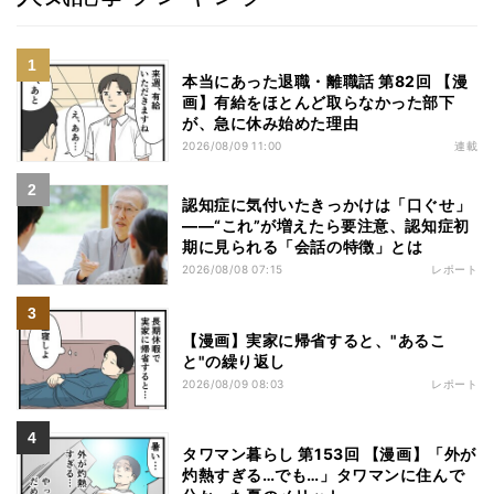
本当にあった退職・離職話 第82回 【漫
画】有給をほとんど取らなかった部下
が、急に休み始めた理由
2026/08/09 11:00
連載
認知症に気付いたきっかけは「口ぐせ」
――“これ”が増えたら要注意、認知症初
期に見られる「会話の特徴」とは
2026/08/08 07:15
レポート
【漫画】実家に帰省すると、"あるこ
と"の繰り返し
2026/08/09 08:03
レポート
タワマン暮らし 第153回 【漫画】「外が
灼熱すぎる…でも…」タワマンに住んで