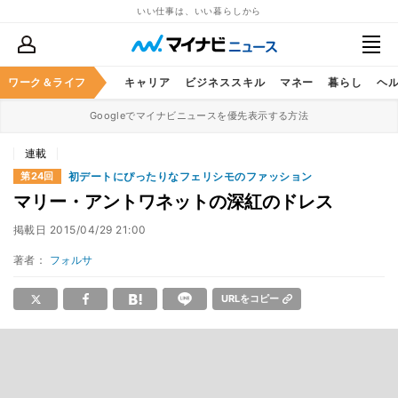
いい仕事は、いい暮らしから
ワーク＆ライフ
キャリア
ビジネススキル
マネー
暮らし
ヘ
Googleでマイナビニュースを優先表示する方法
連載
初デートにぴったりなフェリシモのファッション
第24回
マリー・アントワネットの深紅のドレス
掲載日
2015/04/29 21:00
著者：
フォルサ
URLをコピー