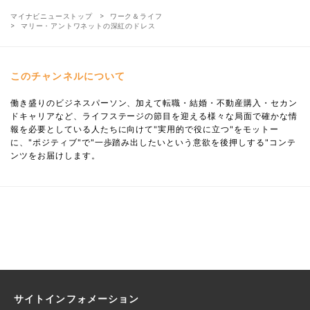
マイナビニューストップ
ワーク＆ライフ
マリー・アントワネットの深紅のドレス
このチャンネルについて
働き盛りのビジネスパーソン、加えて転職・結婚・不動産購入・セカン
ドキャリアなど、ライフステージの節目を迎える様々な局面で確かな情
報を必要としている人たちに向けて"実用的で役に立つ"をモットー
に、"ポジティブ"で"一歩踏み出したいという意欲を後押しする"コンテ
ンツをお届けします。
サイトインフォメーション