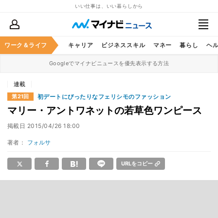
いい仕事は、いい暮らしから
ワーク＆ライフ
キャリア
ビジネススキル
マネー
暮らし
ヘ
Googleでマイナビニュースを優先表示する方法
連載
初デートにぴったりなフェリシモのファッション
第21回
マリー・アントワネットの若草色ワンピース
掲載日
2015/04/26 18:00
著者：
フォルサ
URLをコピー