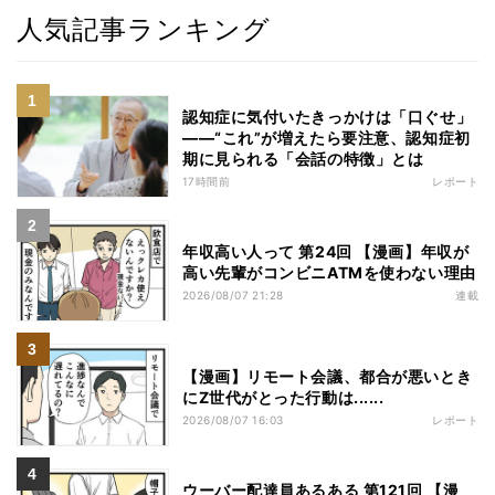
人気記事ランキング
認知症に気付いたきっかけは「口ぐせ」
――“これ”が増えたら要注意、認知症初
期に見られる「会話の特徴」とは
17時間前
レポート
年収高い人って 第24回 【漫画】年収が
高い先輩がコンビニATMを使わない理由
2026/08/07 21:28
連載
【漫画】リモート会議、都合が悪いとき
にZ世代がとった行動は......
2026/08/07 16:03
レポート
ウーバー配達員あるある 第121回 【漫