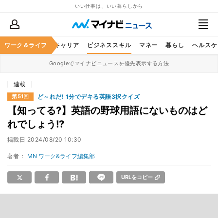
いい仕事は、いい暮らしから
ワーク＆ライフ
キャリア
ビジネススキル
マネー
暮らし
ヘルスケ
Googleでマイナビニュースを優先表示する方法
連載
ど～れだ! 1分でデキる英語3択クイズ
第51回
【知ってる?】英語の野球用語にないものはど
れでしょう!?
掲載日
2024/08/20 10:30
著者：
MN ワーク&ライフ編集部
URLをコピー