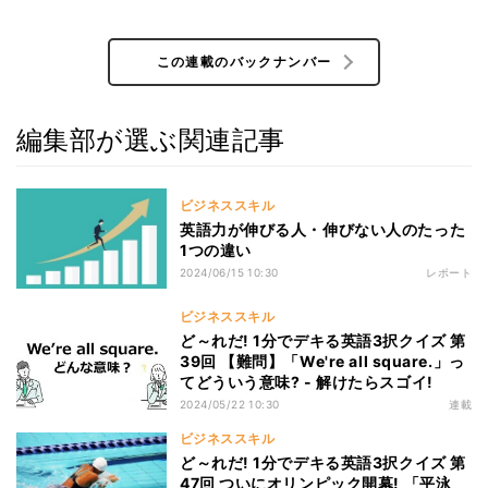
この連載のバックナンバー
編集部が選ぶ関連記事
ビジネススキル
英語力が伸びる人・伸びない人のたった
1つの違い
2024/06/15 10:30
レポート
ビジネススキル
ど～れだ! 1分でデキる英語3択クイズ 第
39回 【難問】「We're all square.」っ
てどういう意味? - 解けたらスゴイ!
2024/05/22 10:30
連載
ビジネススキル
ど～れだ! 1分でデキる英語3択クイズ 第
47回 ついにオリンピック開幕! 「平泳