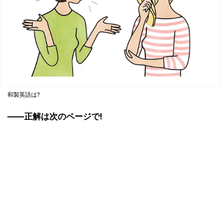
和製英語は?
――正解は次のページで!