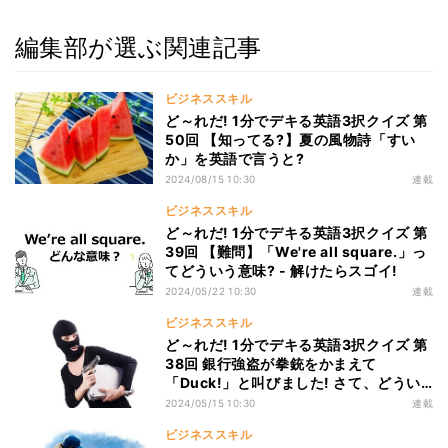
編集部が選ぶ関連記事
ビジネススキル
ど～れだ! 1分でデキる英語3択クイズ 第
50回 【知ってる?】夏の風物詩「すい
か」を英語で言うと?
2024/08/15 10:30
連載
ビジネススキル
ど～れだ! 1分でデキる英語3択クイズ 第
39回 【難問】「We're all square.」っ
てどういう意味? - 解けたらスゴイ!
2024/05/22 10:30
連載
ビジネススキル
ど～れだ! 1分でデキる英語3択クイズ 第
38回 銀行強盗が拳銃をかまえて
「Duck!」と叫びました! さて、どうい
う意味でしょう?
2024/05/15 10:30
連載
ビジネススキル