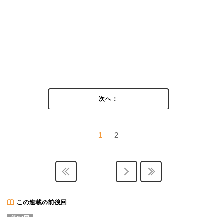
次へ：
1
2
この連載の前後回