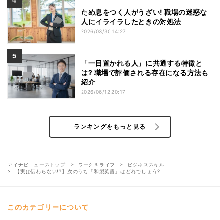
ため息をつく人がうざい! 職場の迷惑な
人にイライラしたときの対処法
2026/03/30 14:27
「一目置かれる人」に共通する特徴と
は? 職場で評価される存在になる方法も
紹介
2026/06/12 20:17
ランキングをもっと見る
マイナビニューストップ
ワーク＆ライフ
ビジネススキル
【実は伝わらない!?】次のうち「和製英語」はどれでしょう?
このカテゴリーについて