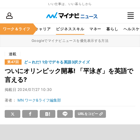
いい仕事は、いい暮らしから
ワーク＆ライフ
キャリア
ビジネススキル
マネー
暮らし
ヘルスケ
Googleでマイナビニュースを優先表示する方法
連載
ど～れだ! 1分でデキる英語3択クイズ
第47回
ついにオリンピック開幕! 「平泳ぎ」を英語で
言える?
掲載日
2024/07/27 10:30
著者：
MN ワーク&ライフ編集部
URLをコピー