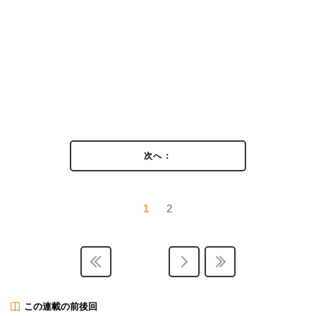
次へ：
1
2
この連載の前後回