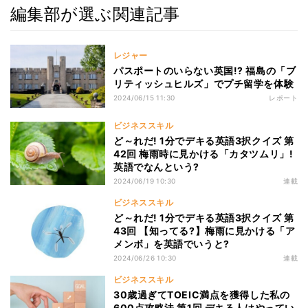
編集部が選ぶ関連記事
レジャー
パスポートのいらない英国!? 福島の「ブ
リティッシュヒルズ」でプチ留学を体験
2024/06/15 11:30
レポート
ビジネススキル
ど～れだ! 1分でデキる英語3択クイズ 第
42回 梅雨時に見かける「カタツムリ」!
英語でなんという?
2024/06/19 10:30
連載
ビジネススキル
ど～れだ! 1分でデキる英語3択クイズ 第
43回 【知ってる?】梅雨に見かける「ア
メンボ」を英語でいうと?
2024/06/26 10:30
連載
ビジネススキル
30歳過ぎてTOEIC満点を獲得した私の
600点攻略法 第1回 デキる人はやってい