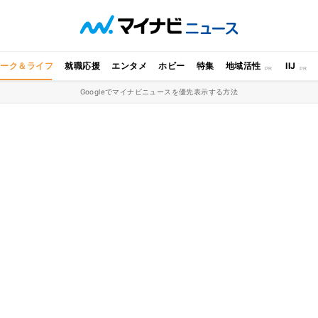
ワーク＆ライフ
就職応援
エンタメ
ホビー
特集
地域活性
IIJ
Googleでマイナビニュースを優先表示する方法