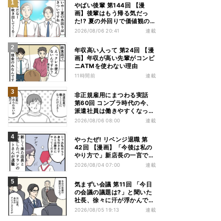
やばい後輩 第144回 【漫
画】後輩はもう帰る気だっ
た!? 夏の外回りで価値観の
違いを実感
2026/08/06 20:41
連載
年収高い人って 第24回 【漫
画】年収が高い先輩がコンビ
ニATMを使わない理由
11時間前
連載
非正規雇用にまつわる実話
第60回 コンプラ時代の今、
派遣社員は働きやすくなっ
た?
2026/08/06 08:00
連載
やったぜ! リベンジ退職 第
42回 【漫画】「今後は私の
やり方で」新店長の一言でベ
テラン退職→崩壊した現場
2026/08/04 07:00
連載
気まずい会議 第11回 「今日
の会議の議題は?」と聞いた
社長、徐々に汗が浮かんでき
た
2026/08/05 19:13
連載