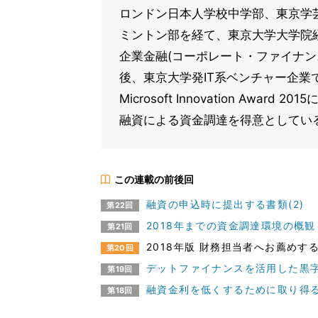
ロンドン日本人学校中学部、東京学
ミントン部を経て、東京大学大学院
企業金融(コーポレート・ファイナン
後、東京大学発IT系ベンチャー企業
Microsoft Innovation Aw
融資による資金調達を得意としてい
この連載の前後回
融資の申込時に提出する書類(2)
第22回
2018年までの資金調達環境の概観
第21回
2018年版 財務担当者へお薦めす
第20回
デットファイナンスを活用した黒
第19回
融資金利を低くするために取り得
第18回