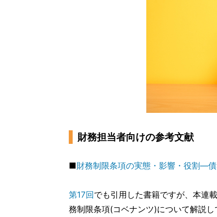
財務担当者向けの参考文献
■
財務制限条項の実態・影響・役割―債
第17回
でも引用した書籍ですが、本連
務制限条項(コベナンツ)について解説