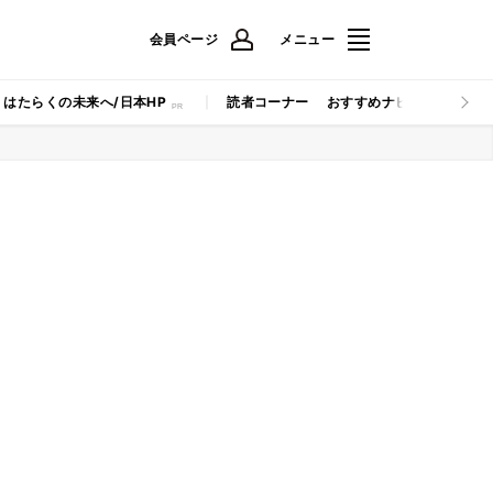
会員ページ
メニュー
はたらくの未来へ/日本HP
読者コーナー
おすすめナビ
マイナビB