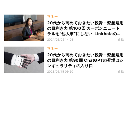
マネー
20代から高めておきたい投資・資産運用
の目利き力 第100回 カーボンニュート
ラルを‟他人事”にしない-Linkholaの取
り組み(前編)
2024/02/02 14:08
連載
マネー
20代から高めておきたい投資・資産運用
の目利き力 第90回 ChatGPTの登場はシ
ンギュラリティの入り口
2023/09/15 09:30
連載