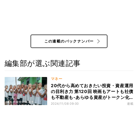
この連載のバックナンバー
編集部が選ぶ関連記事
マネー
20代から高めておきたい投資・資産運用
の目利き力 第120回 映画もアートも社債
も不動産も‐あらゆる資産がトークン化
し流通するSTOの未来(前編)
2024/11/08 09:00
連載