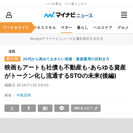
いい仕事は、いい暮らしから
ワーク＆ライフ
キャリア
ビジネススキル
マネー
暮らし
ヘルスケア
グルメ
Googleでマイナビニュースを優先表示する方法
連載
20代から高めておきたい投資・資産運用の目利き力
第121回
映画もアートも社債も不動産も‐あらゆる資産
がトークン化し流通するSTOの未来(後編)
掲載日
2024/11/22 09:00
著者：
中島宏明
URLをコピー