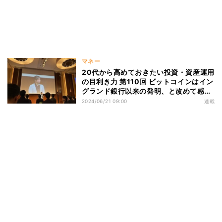
マネー
20代から高めておきたい投資・資産運用
の目利き力 第110回 ビットコインはイン
グランド銀行以来の発明、と改めて感じ
た夜
2024/06/21 09:00
連載