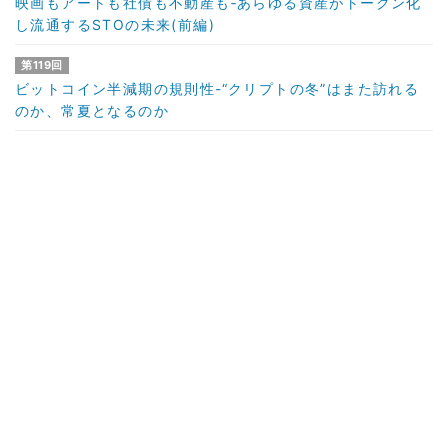
映画もアートも社債も不動産も‐あらゆる資産がトークン化
し流通するSTOの未来(前編)
第119回
ビットコイン半減期の規則性-“クリプトの冬”はまた訪れる
のか、常夏となるのか