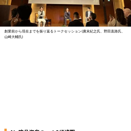
創業前から現在までを振り返るトークセッション(廣末紀之氏、野田直路氏、
山崎大輔氏)