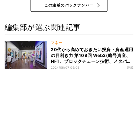
この連載のバックナンバー
編集部が選ぶ関連記事
マネー
20代から高めておきたい投資・資産運用
の目利き力 第109回 Web3(暗号資産、
NFT、ブロックチェーン技術、メタバー
ス)の基礎知識と投資意義＃8
2024/06/07 09:05
連載