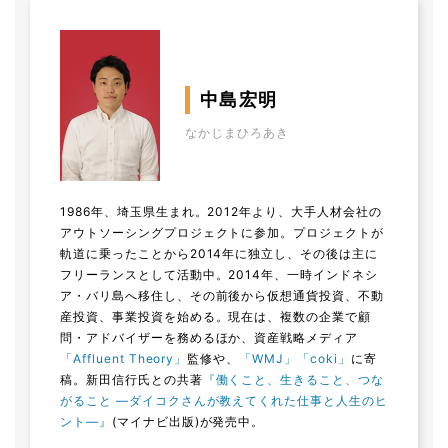
中島宏明
なかじまひろあき
1986年、埼玉県生まれ。2012年より、大手人材会社の
アウトソーシングプロジェクトに参加。プロジェクトが
軌道に乗ったことから2014年に独立し、その後は主に
フリーランスとして活動中。2014年、一時インドネシ
ア・バリ島へ移住し、その前後から仮想通貨投資、不動
産投資、事業投資を始める。現在は、複数の企業で顧
問・アドバイザーを務めるほか、資産戦略メディア
「Affluent Theory」
監修や、
「WMJ」
「coki」
に寄
稿。新田信行氏との共著
『働くこと、生きること、つな
がること ―ダイコクさんが教えてくれた仕事と人生のヒ
ント―』
(マイナビ出版)が発売中。