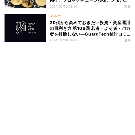
NFT、ブロックチェーン技術、メタバー
ス)の基礎知識と投資意義＃6
2024/05/10 09:00
連載
マネー
20代から高めておきたい投資・資産運用
の目利き力 第106回 若者・よそ者・バカ
者を排除しない―GuardTech検討コミ
ュニティが共創するホケンノミライ
2024/04/26 09:00
連載