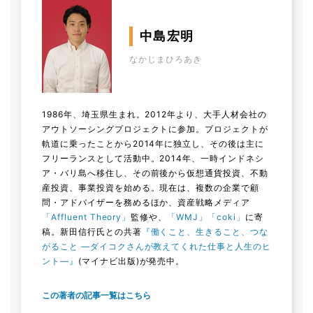
中島宏明
なかじまひろあき
1986年、埼玉県生まれ。2012年より、大手人材会社の
アウトソーシングプロジェクトに参加。プロジェクトが
軌道に乗ったことから2014年に独立し、その後は主に
フリーランスとして活動中。2014年、一時インドネシ
ア・バリ島へ移住し、その前後から仮想通貨投資、不動
産投資、事業投資を始める。現在は、複数の企業で顧
問・アドバイザーを務めるほか、資産戦略メディア
「Affluent Theory」
監修や、
「WMJ」
「coki」
に寄
稿。新田信行氏との共著
『働くこと、生きること、つな
がること ―ダイコクさんが教えてくれた仕事と人生のヒ
ント―』
(マイナビ出版)が発売中。
この著者の記事一覧はこちら