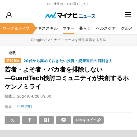
いい仕事は、いい暮らしから
ワーク＆ライフ
キャリア
ビジネススキル
マネー
暮らし
ヘルスケア
グルメ
Googleでマイナビニュースを優先表示する方法
連載
20代から高めておきたい投資・資産運用の目利き力
第106回
若者・よそ者・バカ者を排除しない
―GuardTech検討コミュニティが共創するホ
ケンノミライ
掲載日
2024/04/26 09:00
著者：
中島宏明
URLをコピー