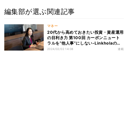
編集部が選ぶ関連記事
マネー
20代から高めておきたい投資・資産運用
の目利き力 第100回 カーボンニュート
ラルを‟他人事”にしない-Linkholaの取
り組み(前編)
2024/02/02 14:08
連載