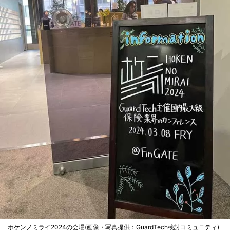
ホケンノミライ2024の会場(画像・写真提供：GuardTech検討コミュニティ)