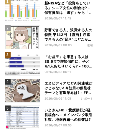
新NISAなど「投資をしてい
る」シニア女性の割合は? -
保有資産は「遺す」から「使
い切る」へ価値観がシフトか
2026/08/07 11:45
貯蓄できる人、浪費する人の
特徴 第142回 【漫画】貯蓄
できる人の"賢さ"はどこか
ら? スーパーでの意外な習慣
2026/08/02 08:03
連載
「お盆玉」を用意する人は
38.6%で増加傾向に、子ど
も1人あたりいくら? - 1000
人調査
2026/08/08 06:11
エヌビディアなどAI関連株だ
けじゃない! 今注目の個別株
テーマと有望業界は? - FP解
説
2026/08/06 11:05
レポート
いよぎんHD・愛媛銀行が経
営統合へ - メインバンク取引
社数、地銀再編への影響は?
2026/08/07 09:55