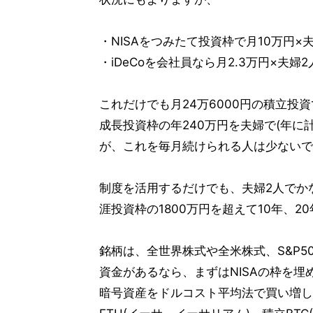
・NISAをつみたて投資枠で月10万円×
・iDeCoを会社員なら月2.3万円×夫婦2
これだけでも月24万6000円の積立
成長投資枠の年240万円を夫婦で(年に計
が、これを毎月続けられる人は少ないで
制度を活用するだけでも、夫婦2人でか
涯投資枠の1800万円を超えて10年、
銘柄は、全世界株式や全米株式、S&P
資金があるなら、まずはNISAの枠を
暗号資産をドルコスト平均法で買い増し