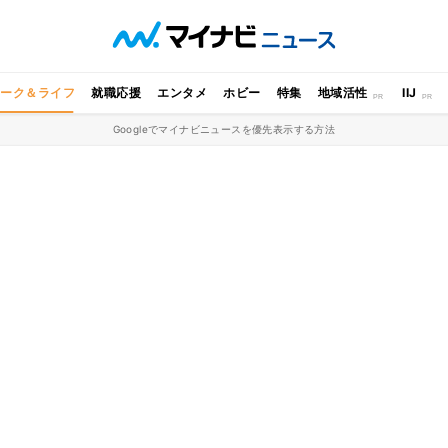
ワーク＆ライフ
就職応援
エンタメ
ホビー
特集
地域活性
IIJ
Googleでマイナビニュースを優先表示する方法