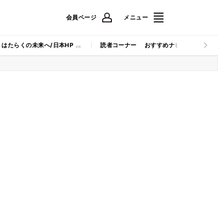
会員ページ
メニュー
はたらくの未来へ/日本HP
読者コーナー
おすすめナビ
マイナビB